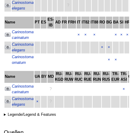
Carinostoma
?
elegans
ES-
Name
PT
ES
AD
FR
FRH
IT
IT82
IT88
RO
BG
BA
SI
HR
IB
Carinostoma
×
×
×
×
×
×
carinatum
Carinostoma
×
×
elegans
Carinostoma
×
×
ornatum
RU-
RU-
RU-
RU-
RU-
RU-
TR-
TR-
Name
UA
BY
MD
C
KGD
RUW
RUC
RUE
RUN
RUS
EUR
ASI
Carinostoma
?
×
carinatum
Carinostoma
×
?
elegans
Legende/Legend & Features
Quellen