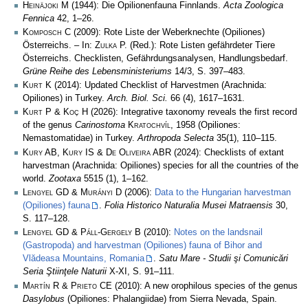
Heinäjoki M
(1944): Die Opilionenfauna Finnlands.
Acta Zoologica
Fennica
42, 1–26.
Komposch C
(2009): Rote Liste der Weberknechte (Opiliones)
Österreichs. – In:
Zulka
P. (Red.): Rote Listen gefährdeter Tiere
Österreichs. Checklisten, Gefährdungsanalysen, Handlungsbedarf.
Grüne Reihe des Lebensministeriums
14/3, S. 397–483.
Kurt K
(2014): Updated Checklist of Harvestmen (Arachnida:
Opiliones) in Turkey.
Arch. Biol. Sci.
66 (4), 1617–1631.
Kurt P & Koç H
(2026): Integrative taxonomy reveals the first record
of the genus
Carinostoma
Kratochvíl
, 1958 (Opiliones:
Nemastomatidae) in Turkey.
Arthropoda Selecta
35(1), 110–115.
Kury AB, Kury IS & De Oliveira ABR
(2024): Checklists of extant
harvestman (Arachnida: Opiliones) species for all the countries of the
world.
Zootaxa
5515 (1), 1–162.
Lengyel GD & Murányi D
(2006):
Data to the Hungarian harvestman
(Opiliones) fauna
.
Folia Historico Naturalia Musei Matraensis
30,
S. 117–128.
Lengyel GD & Páll-Gergely B
(2010):
Notes on the landsnail
(Gastropoda) and harvestman (Opiliones) fauna of Bihor and
Vlădeasa Mountains, Romania
.
Satu Mare - Studii şi Comunicări
Seria Ştiinţele Naturii
X-XI, S. 91–111.
Martín R & Prieto CE
(2010): A new orophilous species of the genus
Dasylobus
(Opiliones: Phalangiidae) from Sierra Nevada, Spain.