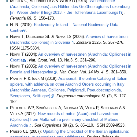
Muster C, Schönhofer A & Weber D
(2013):
Weberknechte
(Arachnida, Opiliones) aus Höhlen des Großherzogtums Luxemburg
[in: Weber Dieter (Hrsg) 2013. - Die Höhlenfauna Luxemburgs
].
Ferrantia
69, S. 158–170.
N. N.
(2018):
Biodiversity Ireland – National Biodiversity Data
Centre
.
Novak T, Delakorda SL & Novak LS
(2006):
A review of harvestmen
(Arachnida: Opiliones) in Slovenia
.
Zootaxa
1325, S. 267–276,
ISSN 1175-5334.
Novak T
(2004):
An overview of harvestmen (Arachnida: Opiliones) in
Croatia
.
Nat. Croat.
Vol. 13, No.3, S. 231–296.
Novak T
(2005):
An overview of harvestmen (Arachnida: Opiliones) in
Bosnia and Herzegovina
.
Nat. Croat. Vol. 14 No. 4
, S. 301–350.
Pantini P & Isaia M
(2019):
Araneae.it: the online Catalog of Italian
spiders, with addenda on other Arachnid Orders occurring in Italy
(Arachnida: Araneae, Opiliones, Palpigradi, Pseudoscorpionida,
Scorpiones, Solifugae)
.
Fragmenta entomologica
51 (2), S. 127–
152.
Pfliegler WP, Schönhofer A, Niedbała W, Vella P, Sciberras A &
Vella A
(2017):
New records of mites (Acari) and harvestmen
(Opiliones) from Malta with a preliminary checklist of Maltese
Arachnida
.
Soil Organisms
89 (2), S. 85–110, ISSN 2509-9523.
Prieto CE
(2007):
Updating the Checklist of the Iberian opiliofauna: