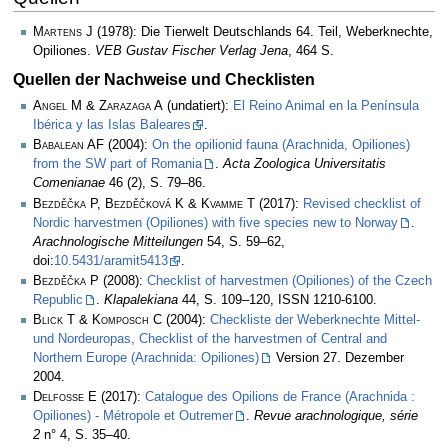
Martens J
(1978): Die Tierwelt Deutschlands 64. Teil, Weberknechte,
Opiliones.
VEB Gustav Fischer Verlag Jena
, 464 S.
Quellen der Nachweise und Checklisten
Angel M & Zarazaga A
(undatiert):
El Reino Animal en la Península
Ibérica y las Islas Baleares
.
Babalean AF
(2004):
On the opilionid fauna (Arachnida, Opiliones)
from the SW part of Romania
.
Acta Zoologica Universitatis
Comenianae
46 (2), S. 79–86.
Bezděčka P, Bezděčková K & Kvamme T
(2017):
Revised checklist of
Nordic harvestmen (Opiliones) with five species new to Norway
.
Arachnologische Mitteilungen
54, S. 59–62,
doi:
10.5431/aramit5413
.
Bezděčka P
(2008):
Checklist of harvestmen (Opiliones) of the Czech
Republic
.
Klapalekiana
44, S. 109–120, ISSN 1210-6100.
Blick T & Komposch C
(2004):
Checkliste der Weberknechte Mittel-
und Nordeuropas, Checklist of the harvestmen of Central and
Northern Europe (Arachnida: Opiliones)
Version 27. Dezember
2004.
Delfosse E
(2017):
Catalogue des Opilions de France (Arachnida :
Opiliones) - Métropole et Outremer
.
Revue arachnologique, série
2
n° 4, S. 35–40.