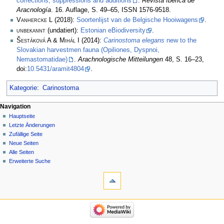
corrections, suppressions and additions
.
Revista Ibérica de
Aracnología
. 16. Auflage, S. 49–65, ISSN 1576-9518.
Vanhercke L
(2018):
Soortenlijst van de Belgische Hooiwagens
.
unbekannt
(undatiert):
Estonian eBiodiversity
.
Šestáková A & Mihál I
(2014):
Carinostoma elegans
new to the
Slovakian harvestmen fauna (Opiliones, Dyspnoi,
Nemastomatidae)
.
Arachnologische Mitteilungen
48, S. 16–23,
doi:
10.5431/aramit4804
.
Kategorie
:
Carinostoma
Navigation
Hauptseite
Letzte Änderungen
Zufällige Seite
Neue Seiten
Alle Seiten
Erweiterte Suche