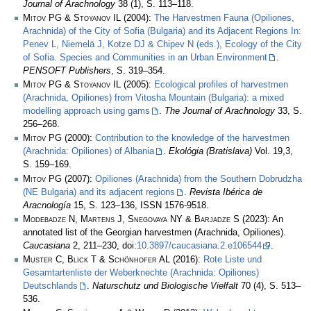
Journal of Arachnology
38 (1), S. 113–118.
Mitov PG & Stoyanov IL
(2004):
The Harvestmen Fauna (Opiliones,
Arachnida) of the City of Sofia (Bulgaria) and its Adjacent Regions In:
Penev L, Niemelä J, Kotze DJ & Chipev N (eds.), Ecology of the City
of Sofia. Species and Communities in an Urban Environment
.
PENSOFT Publishers
, S. 319–354.
Mitov PG & Stoyanov IL
(2005):
Ecological profiles of harvestmen
(Arachnida, Opiliones) from Vitosha Mountain (Bulgaria): a mixed
modelling approach using gams
.
The Journal of Arachnology
33, S.
256–268.
Mitov PG
(2000):
Contribution to the knowledge of the harvestmen
(Arachnida: Opiliones) of Albania
.
Ekológia (Bratislava)
Vol. 19,3,
S. 159–169.
Mitov PG
(2007):
Opiliones (Arachnida) from the Southern Dobrudzha
(NE Bulgaria) and its adjacent regions
.
Revista Ibérica de
Aracnología
15, S. 123–136, ISSN 1576-9518.
Modebadze N, Martens J, Snegovaya NY & Barjadze S
(2023): An
annotated list of the Georgian harvestmen (Arachnida, Opiliones).
Caucasiana
2, 211–230, doi:
10.3897/caucasiana.2.e106544
.
Muster C, Blick T & Schönhofer AL
(2016):
Rote Liste und
Gesamtartenliste der Weberknechte (Arachnida: Opiliones)
Deutschlands
.
Naturschutz und Biologische Vielfalt
70 (4), S. 513–
536.