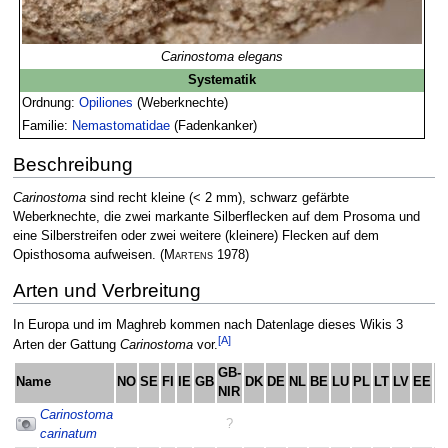
Carinostoma elegans
Systematik
Ordnung:
Opiliones
(Weberknechte)
Familie:
Nemastomatidae
(Fadenkanker)
Beschreibung
Carinostoma
sind recht kleine (< 2 mm), schwarz gefärbte
Weberknechte, die zwei markante Silberflecken auf dem Prosoma und
eine Silberstreifen oder zwei weitere (kleinere) Flecken auf dem
Opisthosoma aufweisen.
(
Martens
1978)
Arten und Verbreitung
In Europa und im Maghreb kommen nach Datenlage dieses Wikis 3
[A]
Arten der Gattung
Carinostoma
vor.
GB-
Name
NO
SE
FI
IE
GB
DK
DE
NL
BE
LU
PL
LT
LV
EE
C
NIR
Carinostoma
?
carinatum