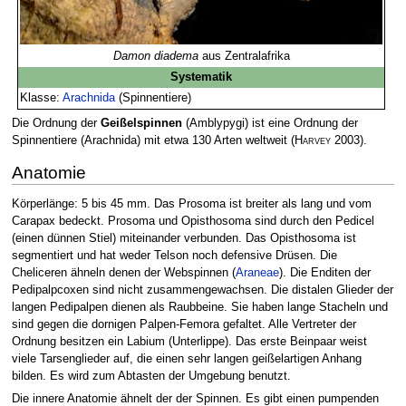
Damon diadema
aus Zentralafrika
Systematik
Klasse:
Arachnida
(Spinnentiere)
Die Ordnung der
Geißelspinnen
(Amblypygi) ist eine Ordnung der
Spinnentiere (Arachnida) mit etwa 130 Arten weltweit
(
Harvey
2003)
.
Anatomie
Körperlänge: 5 bis 45 mm. Das Prosoma ist breiter als lang und vom
Carapax bedeckt. Prosoma und Opisthosoma sind durch den Pedicel
(einen dünnen Stiel) miteinander verbunden. Das Opisthosoma ist
segmentiert und hat weder Telson noch defensive Drüsen. Die
Cheliceren ähneln denen der Webspinnen (
Araneae
). Die Enditen der
Pedipalpcoxen sind nicht zusammengewachsen. Die distalen Glieder der
langen Pedipalpen dienen als Raubbeine. Sie haben lange Stacheln und
sind gegen die dornigen Palpen-Femora gefaltet. Alle Vertreter der
Ordnung besitzen ein Labium (Unterlippe). Das erste Beinpaar weist
viele Tarsenglieder auf, die einen sehr langen geißelartigen Anhang
bilden. Es wird zum Abtasten der Umgebung benutzt.
Die innere Anatomie ähnelt der der Spinnen. Es gibt einen pumpenden