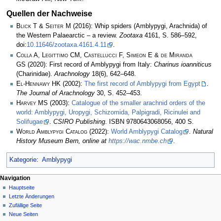
Quellen der Nachweise
Blick T & Seiter M
(2016): Whip spiders (Amblypygi, Arachnida) of
the Western Palaearctic – a review.
Zootaxa
4161, S. 586–592,
doi:
10.11646/zootaxa.4161.4.11
.
Colla A, Legittimo CM, Castellucci F, Simeon E & de Miranda
GS
(2020): First record of Amblypygi from Italy:
Charinus ioanniticus
(Charinidae).
Arachnology
18(6), 642–648.
El-Hennawy HK
(2002):
The first record of Amblypygi from Egypt
.
The Journal of Arachnology
30, S. 452–453.
Harvey MS
(2003):
Catalogue of the smaller arachnid orders of the
world: Amblypygi, Uropygi, Schizomida, Palpigradi, Ricinulei and
Solifugae
.
CSIRO Publishing
. ISBN 9780643068056, 400 S.
World Amblypygi Catalog
(2022):
World Amblypygi Catalog
.
Natural
History Museum Bern, online at
https://wac.nmbe.ch
.
Kategorie
:
Amblypygi
Navigation
Hauptseite
Letzte Änderungen
Zufällige Seite
Neue Seiten