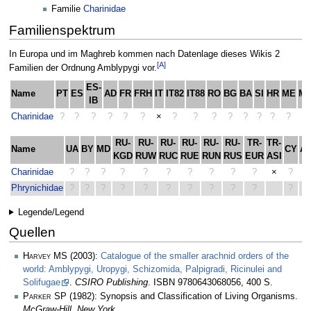
Familie
Charinidae
Familienspektrum
In Europa und im Maghreb kommen nach Datenlage dieses Wikis 2
[A]
Familien der Ordnung Amblypygi vor.
ES-
Name
PT
ES
AD
FR
FRH
IT
IT82
IT88
RO
BG
BA
SI
HR
ME
M
IB
Charinidae
?
?
?
?
?
?
×
?
?
?
?
?
?
?
?
?
RU-
RU-
RU-
RU-
RU-
RU-
TR-
TR-
Name
UA
BY
MD
CY
A
KGD
RUW
RUC
RUE
RUN
RUS
EUR
ASI
Charinidae
?
?
?
?
?
?
?
?
?
?
×
?
?
Phrynichidae
?
?
?
?
?
?
?
?
?
?
?
?
Legende/Legend
Quellen
Harvey MS
(2003):
Catalogue of the smaller arachnid orders of the
world: Amblypygi, Uropygi, Schizomida, Palpigradi, Ricinulei and
Solifugae
.
CSIRO Publishing
. ISBN 9780643068056, 400 S.
Parker SP
(1982): Synopsis and Classification of Living Organisms.
McGraw-Hill, New York
.