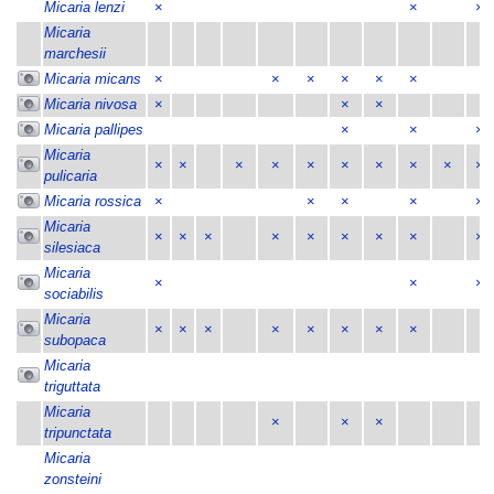
Micaria lenzi
×
×
×
Micaria
marchesii
Micaria micans
×
×
×
×
×
×
Micaria nivosa
×
×
×
Micaria pallipes
×
×
×
Micaria
×
×
×
×
×
×
×
×
×
×
pulicaria
Micaria rossica
×
×
×
×
×
Micaria
×
×
×
×
×
×
×
×
×
silesiaca
Micaria
×
×
×
sociabilis
Micaria
×
×
×
×
×
×
×
×
subopaca
Micaria
triguttata
Micaria
×
×
×
tripunctata
Micaria
zonsteini