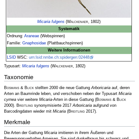
Micaria fulgens
(
Walckenaer
, 1802)
Systematik
Ordnung:
Araneae
(Webspinnen)
Familie:
Gnaphosidae
(Plattbauchspinnen)
Weitere Informationen
LSID
WSC:
urn:lsid:nmbe.ch:spidergen:02448
Typusart:
Micaria fulgens
(
Walckenaer
, 1802)
Taxonomie
Bosmans & Blick
stellten 2000 die neue Gattung
Arboricaria
auf, deren
Arten an Baumrinde leben, und verschoben neben der Typusart
Micaria
cyrnea
vier weitere
Micaria
-Arten in diese Gattung
(
Bosmans & Blick
2000)
.
Breitling
synonymisierte 2017
Arboricaria
aufgrund von
Barcodingdaten wieder mit
Micaria
(
Breitling
2017)
.
Merkmale
Die Arten der Gattung
Micaria
imitieren in ihrem Äußeren und
Bewegungsverhalten Ameisen. Sie sind dunkelbraun bis schwarz und