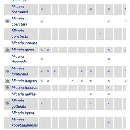
Micaria
×
×
×
×
bosmansi
Micaria
×
×
×
coarctata
Micaria
×
constricta
Micaria corvina
Micaria dives
×
×
×
×
Micaria
×
×
donensis
Micaria
×
×
×
×
×
×
×
formicaria
Micaria fulgens
×
×
×
×
×
×
×
Micaria funerea
×
Micaria gulliae
×
×
Micaria
×
×
×
guttulata
Micaria ignea
Micaria
×
kopetdaghensis