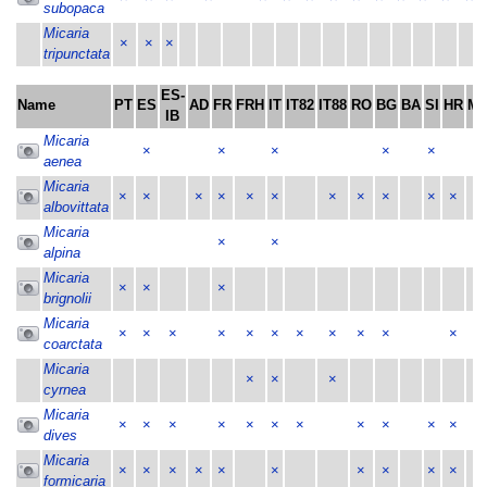
subopaca
Micaria
×
×
×
tripunctata
ES-
Name
PT
ES
AD
FR
FRH
IT
IT82
IT88
RO
BG
BA
SI
HR
M
IB
Micaria
×
×
×
×
×
aenea
Micaria
×
×
×
×
×
×
×
×
×
×
×
albovittata
Micaria
×
×
alpina
Micaria
×
×
×
brignolii
Micaria
×
×
×
×
×
×
×
×
×
×
×
×
coarctata
Micaria
×
×
×
cyrnea
Micaria
×
×
×
×
×
×
×
×
×
×
×
dives
Micaria
×
×
×
×
×
×
×
×
×
×
formicaria