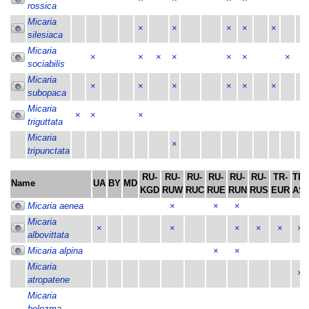
rossica
Micaria
×
×
×
×
×
silesiaca
Micaria
×
×
×
×
×
×
×
×
sociabilis
Micaria
×
×
×
×
×
×
subopaca
Micaria
×
×
×
triguttata
Micaria
×
tripunctata
RU-
RU-
RU-
RU-
RU-
RU-
TR-
TR-
Name
UA
BY
MD
KGD
RUW
RUC
RUE
RUN
RUS
EUR
ASI
Micaria aenea
×
×
×
Micaria
×
×
×
×
×
×
albovittata
Micaria alpina
×
×
Micaria
×
atropatene
Micaria
belezma