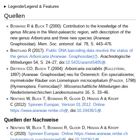
Legende/Legend & Features
Quellen
Bosmans R & Blick T
(2000): Contribution to the knowledge of the
genus
Micaria
in the West-palearctic region, with description of the
new genus
Arboricaria
and three new species (Araneae
Gnaphosidae).
Mem. Soc. entomol. ital.
78, S. 443–476.
Breitling R
(2017):
Public DNA barcoding data resolve the status of
the genus
Arboricaria
(Araneae: Gnaphosidae)
.
Arachnologische
Mitteilungen
54, S. 24–27, doi:
10.5431/aramit5405
.
Dietrich CO, Busch T
(2004):
Arboricaria sociabilis
(
Kulczyński
,
1897) (Araneae: Gnaphosidae) neu für Österreich: Ein spezialisierter,
myrmekoider Räuber von
Liometopum microcephalum
(
Panzer
, 1798)
(Hymenoptera: Formicidae)?.
Wissenschaftliche Mitteilungen des
Niederösterreichischen Landesmuseums
16, S. 33–46.
Nentwig W, Blick T, Bosmans R, Gloor D, Hänggi A & Kropf
C
(2012):
Spinnen Europas. Version 01.2012. Online
https://www.araneae.nmbe.ch
, doi:
10.24436/1
.
Quellen der Nachweise
Nentwig W, Blick T, Bosmans R, Gloor D, Hänggi A & Kropf
C
(2020):
Spinnen Europas. Online https://www.araneae.nmbe.ch
(automatisch synchronisiert)
, doi:
10.24436/1
.