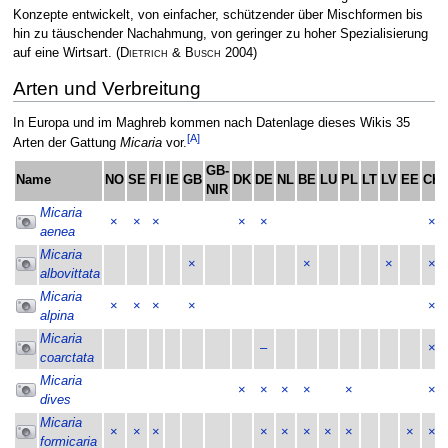
Konzepte entwickelt, von einfacher, schützender über Mischformen bis
hin zu täuschender Nachahmung, von geringer zu hoher Spezialisierung
auf eine Wirtsart.
(
Dietrich & Busch
2004)
Arten und Verbreitung
In Europa und im Maghreb kommen nach Datenlage dieses Wikis 35
[A]
Arten der Gattung
Micaria
vor.
GB-
Name
NO
SE
FI
IE
GB
DK
DE
NL
BE
LU
PL
LT
LV
EE
CH
NIR
Micaria
×
×
×
×
×
×
aenea
Micaria
×
×
×
×
albovittata
Micaria
×
×
×
×
×
alpina
Micaria
–
×
coarctata
Micaria
×
×
×
×
×
×
dives
Micaria
×
×
×
×
×
×
×
×
×
×
formicaria