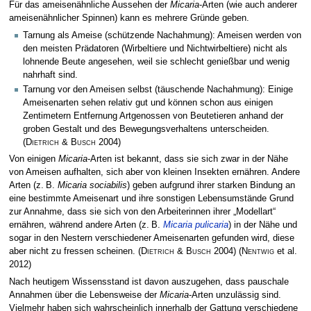
Für das ameisenähnliche Aussehen der
Micaria
-Arten (wie auch anderer
ameisenähnlicher Spinnen) kann es mehrere Gründe geben.
Tarnung als Ameise (schützende Nachahmung): Ameisen werden von
den meisten Prädatoren (Wirbeltiere und Nichtwirbeltiere) nicht als
lohnende Beute angesehen, weil sie schlecht genießbar und wenig
nahrhaft sind.
Tarnung vor den Ameisen selbst (täuschende Nachahmung): Einige
Ameisenarten sehen relativ gut und können schon aus einigen
Zentimetern Entfernung Artgenossen von Beutetieren anhand der
groben Gestalt und des Bewegungsverhaltens unterscheiden.
(
Dietrich & Busch
2004)
Von einigen
Micaria
-Arten ist bekannt, dass sie sich zwar in der Nähe
von Ameisen aufhalten, sich aber von kleinen Insekten ernähren. Andere
Arten (z. B.
Micaria sociabilis
) geben aufgrund ihrer starken Bindung an
eine bestimmte Ameisenart und ihre sonstigen Lebensumstände Grund
zur Annahme, dass sie sich von den Arbeiterinnen ihrer „Modellart“
ernähren, während andere Arten (z. B.
Micaria pulicaria
) in der Nähe und
sogar in den Nestern verschiedener Ameisenarten gefunden wird, diese
aber nicht zu fressen scheinen.
(
Dietrich & Busch
2004)
(
Nentwig
et al.
2012)
Nach heutigem Wissensstand ist davon auszugehen, dass pauschale
Annahmen über die Lebensweise der
Micaria
-Arten unzulässig sind.
Vielmehr haben sich wahrscheinlich innerhalb der Gattung verschiedene