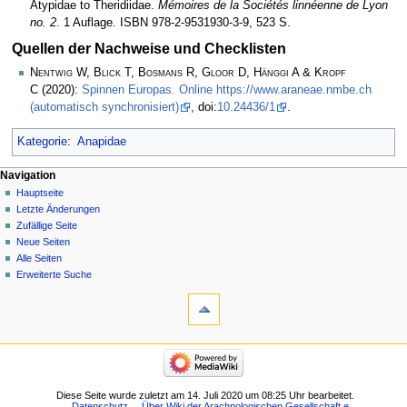
Atypidae to Theridiidae.
Mémoires de la Sociétés linnéenne de Lyon
no. 2
. 1 Auflage. ISBN 978-2-9531930-3-9, 523 S.
Quellen der Nachweise und Checklisten
Nentwig W, Blick T, Bosmans R, Gloor D, Hänggi A & Kropf
C
(2020):
Spinnen Europas. Online https://www.araneae.nmbe.ch
(automatisch synchronisiert)
, doi:
10.24436/1
.
Kategorie
:
Anapidae
Navigation
Hauptseite
Letzte Änderungen
Zufällige Seite
Neue Seiten
Alle Seiten
Erweiterte Suche
Diese Seite wurde zuletzt am 14. Juli 2020 um 08:25 Uhr bearbeitet.
Datenschutz
Über Wiki der Arachnologischen Gesellschaft e.