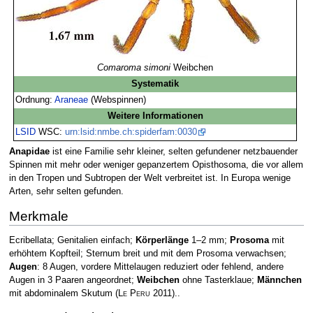
Comaroma simoni
Weibchen
Systematik
Ordnung:
Araneae
(Webspinnen)
Weitere Informationen
LSID
WSC:
urn:lsid:nmbe.ch:spiderfam:0030
Anapidae
ist eine Familie sehr kleiner, selten gefundener netzbauender
Spinnen mit mehr oder weniger gepanzertem Opisthosoma, die vor allem
in den Tropen und Subtropen der Welt verbreitet ist. In Europa wenige
Arten, sehr selten gefunden.
Merkmale
Ecribellata; Genitalien einfach;
Körperlänge
1–2 mm;
Prosoma
mit
erhöhtem Kopfteil; Sternum breit und mit dem Prosoma verwachsen;
Augen
: 8 Augen, vordere Mittelaugen reduziert oder fehlend, andere
Augen in 3 Paaren angeordnet;
Weibchen
ohne Tasterklaue;
Männchen
mit abdominalem Skutum
(
Le Peru
2011)
..