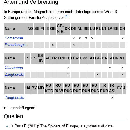
Arten und Verbreitung
In Europa und im Maghreb kommen nach Datenlage dieses Wikis 3
[A]
Gattungen der Familie Anapidae vor.
GB-
Name
NO
SE
FI
IE
GB
DK
DE
NL
BE
LU
PL
LT
LV
EE
CH
A
NIR
Comaroma
×
×
×
×
×
×
Pseudanapis
×
×
ES-
Name
PT
ES
AD
FR
FRH
IT
IT82
IT88
RO
BG
BA
SI
HR
ME
M
IB
Comaroma
×
×
×
Zangherella
×
×
×
RU-
RU-
RU-
RU-
RU-
RU-
TR-
TR-
Name
UA
BY
MD
CY
AM
KGD
RUW
RUC
RUE
RUN
RUS
EUR
ASI
Zangherella
×
Legende/Legend
Quellen
Le Peru B
(2011): The Spiders of Europe, a synthesis of data: