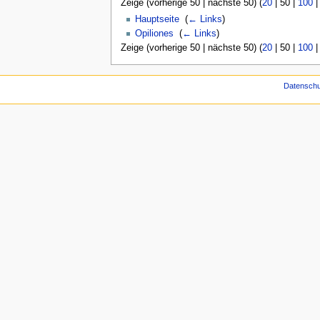
Zeige (
vorherige 50
|
nächste 50
) (
20
|
50
|
100
Hauptseite
‎
(
← Links
)
Opiliones
‎
(
← Links
)
Zeige (
vorherige 50
|
nächste 50
) (
20
|
50
|
100
Datenschu