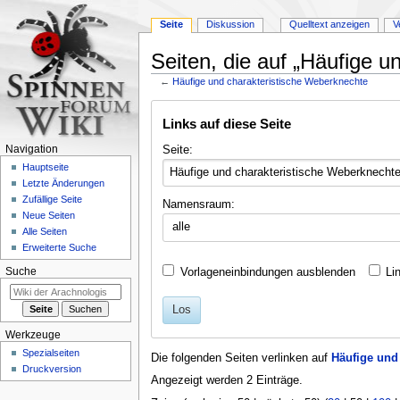
Seite
Diskussion
Quelltext anzeigen
V
Seiten, die auf „Häufige u
←
Häufige und charakteristische Weberknechte
Zur
Zur
Links auf diese Seite
Navigation
Suche
springen
springen
Seite:
Navigation
Hauptseite
Letzte Änderungen
Zufällige Seite
Namensraum:
Neue Seiten
alle
Alle Seiten
Erweiterte Suche
Vorlageneinbindungen ausblenden
Li
Suche
Los
Werkzeuge
Spezialseiten
Die folgenden Seiten verlinken auf
Häufige und
Druckversion
Angezeigt werden 2 Einträge.