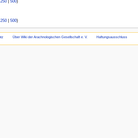
|
250
|
500
)
|
250
|
500
)
tz
Über Wiki der Arachnologischen Gesellschaft e. V.
Haftungsausschluss