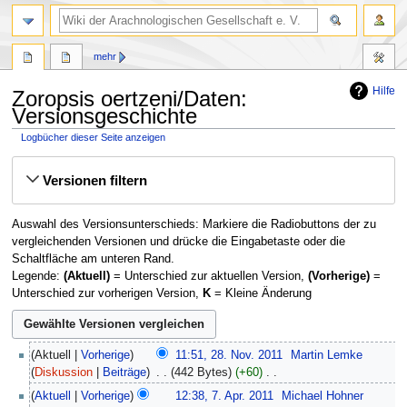
mehr
Hilfe
Zoropsis oertzeni/Daten:
Versionsgeschichte
Logbücher dieser Seite anzeigen
Zur
Zur
Versionen filtern
Navigation
Suche
springen
springen
Auswahl des Versionsunterschieds: Markiere die Radiobuttons der zu
vergleichenden Versionen und drücke die Eingabetaste oder die
Schaltfläche am unteren Rand.
Legende:
(Aktuell)
= Unterschied zur aktuellen Version,
(Vorherige)
=
Unterschied zur vorherigen Version,
K
= Kleine Änderung
28.
Aktuell
Vorherige
11:51, 28. Nov. 2011
‎
Martin Lemke
November
Diskussion
Beiträge
‎
442 Bytes
+60
‎
2011
K
7.
Aktuell
Vorherige
12:38, 7. Apr. 2011
‎
Michael Hohner
e