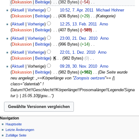
April
Diskussion
Beiträge
‎
382 Bytes
−54
‎
i
2011
K
Aktuell
Vorherige
10:52, 7. Apr. 2011
‎
Michael Hohner
n
e
Diskussion
Beiträge
‎
436 Bytes
+29
‎
Kategorie
e
i
13.
B
Aktuell
Vorherige
12:25, 13. Feb. 2011
‎
Arno
n
Februar
e
Diskussion
Beiträge
‎
407 Bytes
−589
‎
e
2011
a
K
21.
B
Aktuell
Vorherige
23:00, 21. Dez. 2010
‎
Arno
r
e
Dezember
e
Diskussion
Beiträge
‎
996 Bytes
+14
‎
b
i
2010
a
K
1.
Aktuell
Vorherige
22:01, 1. Dez. 2010
‎
Arno
e
n
r
e
Dezember
Diskussion
Beiträge
‎
K
982 Bytes
0
‎
i
e
b
i
2010
K
30.
t
B
Aktuell
Vorherige
09:28, 30. Nov. 2010
‎
Arno
e
n
e
November
u
e
Diskussion
Beiträge
‎
982 Bytes
+982
‎
Die Seite wurde
i
e
i
2010
n
a
neu angelegt: „==Körperlänge von ''
Zoropsis oertzeni
''== {|
t
B
n
g
r
class="datentab" !
u
e
e
s
b
Datum!!Ort!!Geschlecht!!Körperlänge!!Prosomalänge!!Legende/Signa
n
a
B
z
e
tur |- | 15.05.10||Igou…“
g
r
e
u
i
s
b
a
s
t
z
e
r
a
u
u
i
b
m
n
Navigation
s
t
e
m
g
Hauptseite
a
u
i
e
Letzte Änderungen
s
m
n
t
n
Zufällige Seite
z
m
g