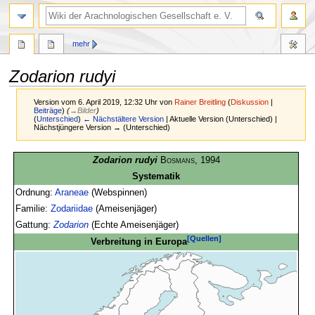
mehr
Zodarion rudyi
Version vom 6. April 2019, 12:32 Uhr von
Rainer Breitling
(
Diskussion
|
Beiträge
)
(
→
Bilder
)
(
Unterschied
)
← Nächstältere Version
| Aktuelle Version (Unterschied) |
Nächstjüngere Version → (Unterschied)
Zur
Zur
Zodarion rudyi
Bosmans
, 1994
Navigation
Suche
Systematik
springen
springen
Ordnung:
Araneae
(Webspinnen)
Familie:
Zodariidae
(Ameisenjäger)
Gattung:
Zodarion
(Echte Ameisenjäger)
[Quellen]
Verbreitung in Europa