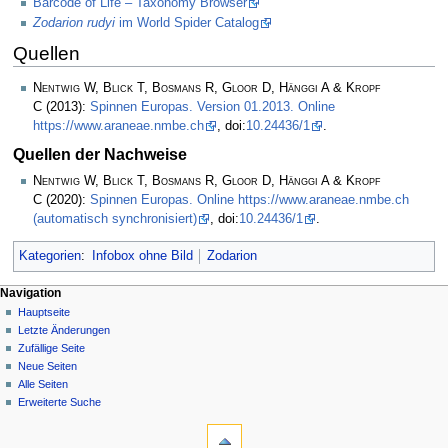
Barcode of Life – Taxonomy Browser
Zodarion rudyi
im World Spider Catalog
Quellen
Nentwig W, Blick T, Bosmans R, Gloor D, Hänggi A & Kropf
C
(2013):
Spinnen Europas. Version 01.2013. Online
https://www.araneae.nmbe.ch
, doi:
10.24436/1
.
Quellen der Nachweise
Nentwig W, Blick T, Bosmans R, Gloor D, Hänggi A & Kropf
C
(2020):
Spinnen Europas. Online https://www.araneae.nmbe.ch
(automatisch synchronisiert)
, doi:
10.24436/1
.
Kategorien
:
Infobox ohne Bild
Zodarion
Navigation
Hauptseite
Letzte Änderungen
Zufällige Seite
Neue Seiten
Alle Seiten
Erweiterte Suche