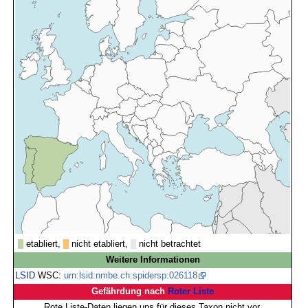
etabliert,
nicht etabliert,
nicht betrachtet
Weitere Informationen
LSID
WSC:
urn:lsid:nmbe.ch:spidersp:026118
Gefährdung nach
Roter Liste
Rote Liste-Daten liegen uns für dieses Taxon nicht vor.