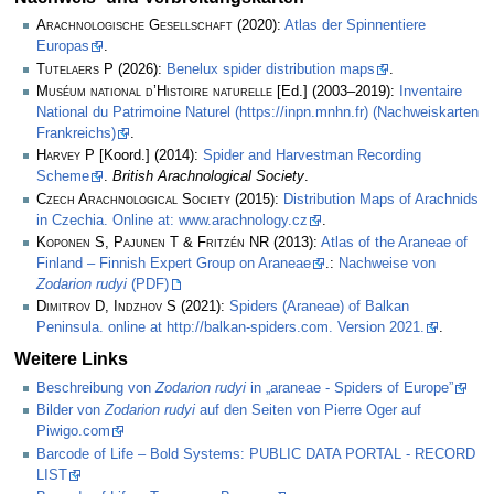
Arachnologische Gesellschaft
(2020):
Atlas der Spinnentiere
Europas
.
Tutelaers P
(2026):
Benelux spider distribution maps
.
Muséum national d’Histoire naturelle
[Ed.] (2003–2019):
Inventaire
National du Patrimoine Naturel (https://inpn.mnhn.fr) (Nachweiskarten
Frankreichs)
.
Harvey P
[Koord.] (2014):
Spider and Harvestman Recording
Scheme
.
British Arachnological Society
.
Czech Arachnological Society
(2015):
Distribution Maps of Arachnids
in Czechia. Online at: www.arachnology.cz
.
Koponen S, Pajunen T & Fritzén NR
(2013):
Atlas of the Araneae of
Finland – Finnish Expert Group on Araneae
.:
Nachweise von
Zodarion rudyi
(PDF)
Dimitrov D, Indzhov S
(2021):
Spiders (Araneae) of Balkan
Peninsula. online at http://balkan-spiders.com. Version 2021.
.
Weitere Links
Beschreibung von
Zodarion rudyi
in „araneae - Spiders of Europe”
Bilder von
Zodarion rudyi
auf den Seiten von Pierre Oger auf
Piwigo.com
Barcode of Life – Bold Systems: PUBLIC DATA PORTAL - RECORD
LIST