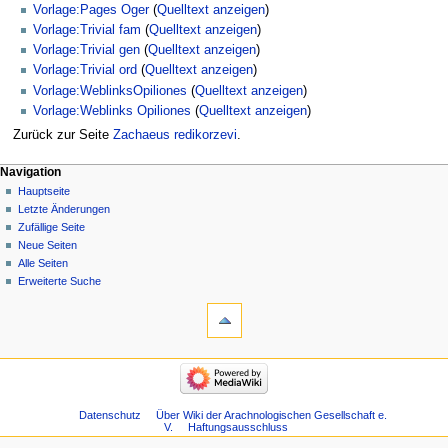
Vorlage:Pages Oger
(
Quelltext anzeigen
)
Vorlage:Trivial fam
(
Quelltext anzeigen
)
Vorlage:Trivial gen
(
Quelltext anzeigen
)
Vorlage:Trivial ord
(
Quelltext anzeigen
)
Vorlage:WeblinksOpiliones
(
Quelltext anzeigen
)
Vorlage:Weblinks Opiliones
(
Quelltext anzeigen
)
Zurück zur Seite
Zachaeus redikorzevi
.
Navigation
Hauptseite
Letzte Änderungen
Zufällige Seite
Neue Seiten
Alle Seiten
Erweiterte Suche
Datenschutz
Über Wiki der Arachnologischen Gesellschaft e.
V.
Haftungsausschluss