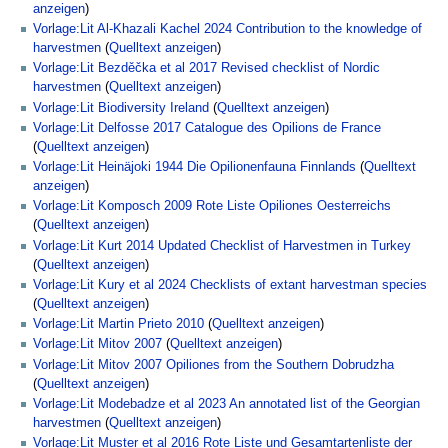
anzeigen
)
Vorlage:Lit Al-Khazali Kachel 2024 Contribution to the knowledge of
harvestmen
(
Quelltext anzeigen
)
Vorlage:Lit Bezděčka et al 2017 Revised checklist of Nordic
harvestmen
(
Quelltext anzeigen
)
Vorlage:Lit Biodiversity Ireland
(
Quelltext anzeigen
)
Vorlage:Lit Delfosse 2017 Catalogue des Opilions de France
(
Quelltext anzeigen
)
Vorlage:Lit Heinäjoki 1944 Die Opilionenfauna Finnlands
(
Quelltext
anzeigen
)
Vorlage:Lit Komposch 2009 Rote Liste Opiliones Oesterreichs
(
Quelltext anzeigen
)
Vorlage:Lit Kurt 2014 Updated Checklist of Harvestmen in Turkey
(
Quelltext anzeigen
)
Vorlage:Lit Kury et al 2024 Checklists of extant harvestman species
(
Quelltext anzeigen
)
Vorlage:Lit Martin Prieto 2010
(
Quelltext anzeigen
)
Vorlage:Lit Mitov 2007
(
Quelltext anzeigen
)
Vorlage:Lit Mitov 2007 Opiliones from the Southern Dobrudzha
(
Quelltext anzeigen
)
Vorlage:Lit Modebadze et al 2023 An annotated list of the Georgian
harvestmen
(
Quelltext anzeigen
)
Vorlage:Lit Muster et al 2016 Rote Liste und Gesamtartenliste der