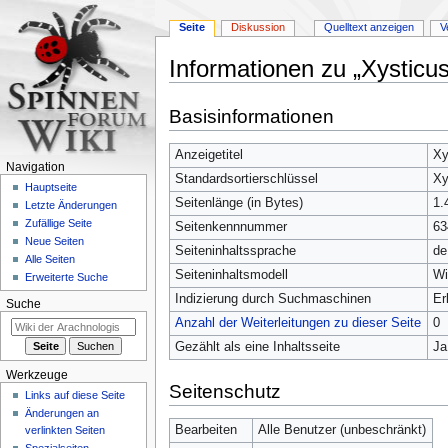
Seite
Diskussion
Quelltext anzeigen
V
Informationen zu „Xysticus
Zur
Zur
Basisinformationen
Navigation
Suche
springen
springen
Anzeigetitel
Xy
Navigation
Standardsortierschlüssel
Xy
Hauptseite
Seitenlänge (in Bytes)
1.
Letzte Änderungen
Zufällige Seite
Seitenkennnummer
63
Neue Seiten
Seiteninhaltssprache
de
Alle Seiten
Seiteninhaltsmodell
Wi
Erweiterte Suche
Indizierung durch Suchmaschinen
Er
Suche
Anzahl der Weiterleitungen zu dieser Seite
0
Gezählt als eine Inhaltsseite
Ja
Werkzeuge
Seitenschutz
Links auf diese Seite
Änderungen an
Bearbeiten
Alle Benutzer (unbeschränkt)
verlinkten Seiten