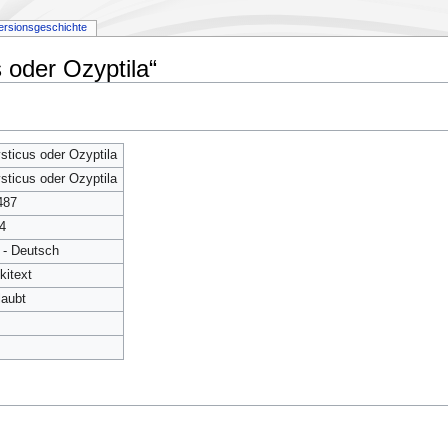
ersionsgeschichte
 oder Ozyptila“
sticus oder Ozyptila
sticus oder Ozyptila
487
4
 - Deutsch
kitext
laubt