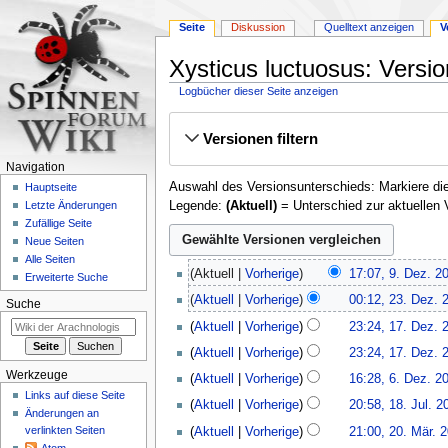
Seite
Diskussion
Quelltext anzeigen
V
Xysticus luctuosus: Versi
Logbücher dieser Seite anzeigen
Zur
Zur
Versionen filtern
Navigation
Suche
springen
springen
Navigation
Auswahl des Versionsunterschieds: Markiere die
Hauptseite
Legende:
(Aktuell)
= Unterschied zur aktuellen 
Letzte Änderungen
Zufällige Seite
Neue Seiten
Alle Seiten
9.
Aktuell
Vorherige
17:07, 9. Dez. 2
Erweiterte Suche
Dezember
23.
Aktuell
Vorherige
00:12, 23. Dez. 
2023
Suche
Dezember
17.
Aktuell
Vorherige
23:24, 17. Dez. 
2020
Dezember
Aktuell
Vorherige
23:24, 17. Dez. 
2020
K
6.
Werkzeuge
Aktuell
Vorherige
16:28, 6. Dez. 2
e
Dezember
Links auf diese Seite
18.
Aktuell
Vorherige
20:58, 18. Jul. 2
i
2019
Änderungen an
Juli
20.
n
verlinkten Seiten
Aktuell
Vorherige
21:00, 20. Mär. 
2019
März
e