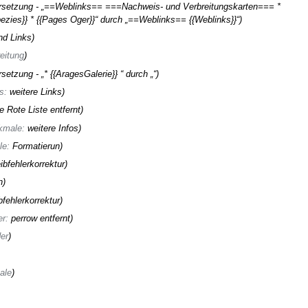
rsetzung - „==Weblinks== ===Nachweis- und Verbreitungskarten=== *
zies}} * {{Pages Oger}}“ durch „==Weblinks== {{Weblinks}}“
d Links
eitung
setzung - „* {{AragesGalerie}} “ durch „“
s
:
weitere Links
e Rote Liste entfernt
kmale
:
weitere Infos
le
:
Formatierun
ibfehlerkorrektur
n
fehlerkorrektur
er
:
perrow entfernt
der
ale