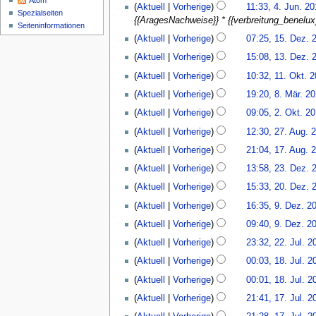
Atom
4.
Aktuell
Vorherige
11:33, 4. Jun. 2
2018
B
Spezialseiten
Juni
{{AragesNachweise}} * {{verbreitung_benelu
e
Seiten­­informationen
2017
15.
Aktuell
Vorherige
07:25, 15. Dez. 
a
Dezember
13.
r
Aktuell
Vorherige
15:08, 13. Dez. 
2016
Dezember
b
11.
Aktuell
Vorherige
10:32, 11. Okt. 
2016
e
Oktober
8.
i
Aktuell
Vorherige
19:20, 8. Mär. 2
2016
März
t
2.
Aktuell
Vorherige
09:05, 2. Okt. 2
2015
u
Oktober
27.
Aktuell
Vorherige
12:30, 27. Aug. 
n
2014
August
17.
g
Aktuell
Vorherige
21:04, 17. Aug. 
2013
August
s
23.
Aktuell
Vorherige
13:58, 23. Dez. 
2013
z
Dezember
20.
u
Aktuell
Vorherige
15:33, 20. Dez. 
2012
Dezember
s
9.
Aktuell
Vorherige
16:35, 9. Dez. 2
2012
a
Dezember
Aktuell
Vorherige
09:40, 9. Dez. 2
m
2012
22.
m
Aktuell
Vorherige
23:32, 22. Jul. 2
Juli
e
18.
Aktuell
Vorherige
00:03, 18. Jul. 2
2012
n
Juli
K
Aktuell
Vorherige
00:01, 18. Jul. 2
f
2012
e
17.
a
Aktuell
Vorherige
21:41, 17. Jul. 2
i
Juli
s
n