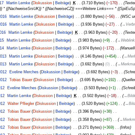
017
‎
Martin Lemke
Diskussion
Beiträge
‎
K
3.710 Bytes
−170
‎
Texte
x}} * {{NachweiseSrsUK}} * {{NachweiseCZ}} ===Weitere Links=== * {{SpiEuSpe
2016
‎
Martin Lemke
Diskussion
Beiträge
‎
3.880 Bytes
−56
‎
WSC un
2016
‎
Martin Lemke
Diskussion
Beiträge
‎
3.936 Bytes
−27
‎
→
Verbr
2016
‎
Martin Lemke
Diskussion
Beiträge
‎
K
3.963 Bytes
−20
‎
Texter
015
‎
Martin Lemke
Diskussion
Beiträge
‎
3.983 Bytes
+9
‎
→
Weblink
014
‎
Martin Lemke
Diskussion
Beiträge
‎
3.974 Bytes
−172
‎
Manuell
2013
‎
Martin Lemke
Diskussion
Beiträge
‎
4.146 Bytes
+454
‎
→
Mer
2013
‎
Martin Lemke
Diskussion
Beiträge
‎
3.692 Bytes
0
‎
→
Merkma
2012
‎
Eveline Merches
Diskussion
Beiträge
‎
3.692 Bytes
−3
‎
Schre
2012
‎
Tobias Bauer
Diskussion
Beiträge
‎
3.695 Bytes
+192
‎
Quelle
012
‎
Eveline Merches
Diskussion
Beiträge
‎
3.503 Bytes
+1
‎
Schreib
012
‎
Martin Lemke
Diskussion
Beiträge
‎
K
3.502 Bytes
−18
‎
→
Bild
012
‎
Walter Pfliegler
Diskussion
Beiträge
‎
3.520 Bytes
+124
‎
→
Bil
012
‎
Tobias Bauer
Diskussion
Beiträge
‎
3.396 Bytes
+38
‎
012
‎
Tobias Bauer
Diskussion
Beiträge
‎
3.358 Bytes
+87
‎
→
Merkm
012
‎
Tobias Bauer
Diskussion
Beiträge
‎
3.271 Bytes
+369
‎
Infos