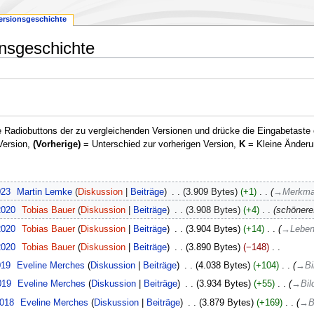
ersionsgeschichte
onsgeschichte
 Radiobuttons der zu vergleichenden Versionen und drücke die Eingabetaste 
Version,
(Vorherige)
= Unterschied zur vorherigen Version,
K
= Kleine Änderu
023
‎
Martin Lemke
Diskussion
Beiträge
‎
3.909 Bytes
+1
‎
→
Merkma
2020
‎
Tobias Bauer
Diskussion
Beiträge
‎
3.908 Bytes
+4
‎
schöneres
2020
‎
Tobias Bauer
Diskussion
Beiträge
‎
3.904 Bytes
+14
‎
→
Lebe
2020
‎
Tobias Bauer
Diskussion
Beiträge
‎
3.890 Bytes
−148
‎
019
‎
Eveline Merches
Diskussion
Beiträge
‎
4.038 Bytes
+104
‎
→
Bi
019
‎
Eveline Merches
Diskussion
Beiträge
‎
3.934 Bytes
+55
‎
→
Bil
2018
‎
Eveline Merches
Diskussion
Beiträge
‎
3.879 Bytes
+169
‎
→
B