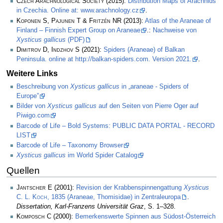
Czech Arachnological Society
(2015):
Distribution Maps of Arachnids
in Czechia. Online at: www.arachnology.cz
.
Koponen S, Pajunen T & Fritzén NR
(2013):
Atlas of the Araneae of
Finland – Finnish Expert Group on Araneae
.:
Nachweise von
Xysticus gallicus
(PDF)
Dimitrov D, Indzhov S
(2021):
Spiders (Araneae) of Balkan
Peninsula. online at http://balkan-spiders.com. Version 2021.
.
Weitere Links
Beschreibung von
Xysticus gallicus
in „araneae - Spiders of
Europe”
Bilder von
Xysticus gallicus
auf den Seiten von Pierre Oger auf
Piwigo.com
Barcode of Life – Bold Systems: PUBLIC DATA PORTAL - RECORD
LIST
Barcode of Life – Taxonomy Browser
Xysticus gallicus
im World Spider Catalog
Quellen
Jantscher E
(2001):
Revision der Krabbenspinnengattung
Xysticus
C. L. Koch
, 1835 (Araneae, Thomisidae) in Zentraleuropa
.
Dissertation, Karl-Franzens Universität Graz
, S. 1–328.
Komposch C
(2000):
Bemerkenswerte Spinnen aus Südost-Österreich