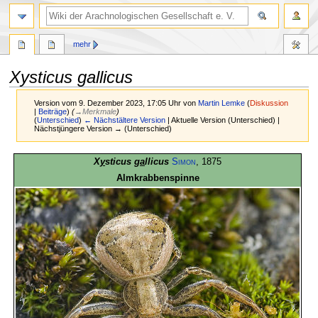
mehr
Xysticus gallicus
Version vom 9. Dezember 2023, 17:05 Uhr von
Martin Lemke
(
Diskussion
|
Beiträge
)
(
→
Merkmale
)
(
Unterschied
)
← Nächstältere Version
| Aktuelle Version (Unterschied) |
Nächstjüngere Version → (Unterschied)
Zur
Zur
X
y
sticus g
a
llicus
Simon
, 1875
Navigation
Suche
Almkrabbenspinne
springen
springen