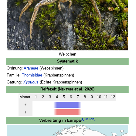
Weibchen
Systematik
Ordnung:
Araneae
(Webspinnen)
Familie:
Thomisidae
(Krabbenspinnen)
Gattung:
Xysticus
(Echte Krabbenspinnen)
Reifezeit
(
Nentwig
et al. 2020)
Monat:
1
2
3
4
5
6
7
8
9
10
11
12
♂
♀
[Quellen]
Verbreitung in Europa