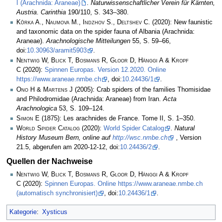
I (Arachnida: Araneae)
.
Naturwissenschaftlicher Verein für Kärnten,
Austria
.
Carinthia
190/110, S. 343–380.
Kůrka A., Naumova M., Indzhov S., Deltshev C.
(2020): New faunistic
and taxonomic data on the spider fauna of Albania (Arachnida:
Araneae).
Arachnologische Mitteilungen
55, S. 59–66,
doi:
10.30963/aramit5903
.
Nentwig W, Blick T, Bosmans R, Gloor D, Hänggi A & Kropf
C
(2020):
Spinnen Europas. Version 12.2020. Online
https://www.araneae.nmbe.ch
, doi:
10.24436/1
.
Ono H & Martens J
(2005): Crab spiders of the families Thomisidae
and Philodromidae (Arachnida: Araneae) from Iran.
Acta
Arachnologica
53, S. 109–124.
Simon E
(1875): Les arachnides de France. Tome II, S. 1–350.
World Spider Catalog
(2020):
World Spider Catalog
.
Natural
History Museum Bern, online auf
http://wsc.nmbe.ch
, Version
21.5, abgerufen am 2020-12-12, doi:
10.24436/2
.
Quellen der Nachweise
Nentwig W, Blick T, Bosmans R, Gloor D, Hänggi A & Kropf
C
(2020):
Spinnen Europas. Online https://www.araneae.nmbe.ch
(automatisch synchronisiert)
, doi:
10.24436/1
.
Kategorie
:
Xysticus