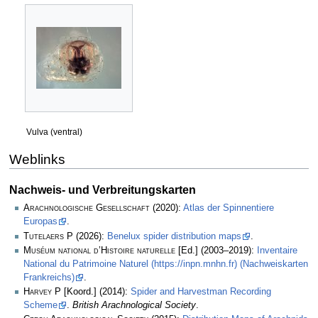
Vulva (ventral)
Weblinks
Nachweis- und Verbreitungskarten
Arachnologische Gesellschaft
(2020):
Atlas der Spinnentiere
Europas
.
Tutelaers P
(2026):
Benelux spider distribution maps
.
Muséum national d’Histoire naturelle
[Ed.] (2003–2019):
Inventaire
National du Patrimoine Naturel (https://inpn.mnhn.fr) (Nachweiskarten
Frankreichs)
.
Harvey P
[Koord.] (2014):
Spider and Harvestman Recording
Scheme
.
British Arachnological Society
.