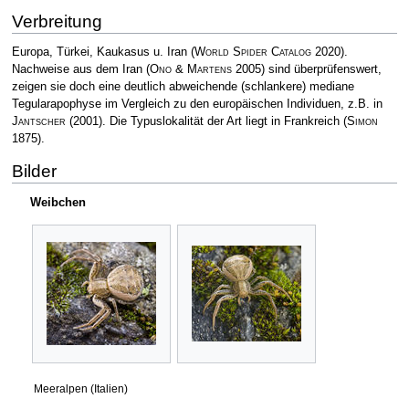
Verbreitung
Europa, Türkei, Kaukasus u. Iran
(
World Spider Catalog
2020)
.
Nachweise aus dem Iran
(
Ono & Martens
2005)
sind überprüfenswert,
zeigen sie doch eine deutlich abweichende (schlankere) mediane
Tegularapophyse im Vergleich zu den europäischen Individuen, z.B. in
Jantscher
(2001). Die Typuslokalität der Art liegt in Frankreich
(
Simon
1875)
.
Bilder
Weibchen
Meeralpen (Italien)