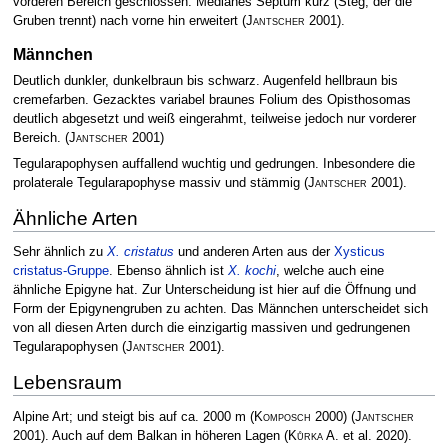
vorderen Bereich geschlossen. Medianes Septum kurz (Steg, der die
Gruben trennt) nach vorne hin erweitert
(
Jantscher
2001)
.
Männchen
Deutlich dunkler, dunkelbraun bis schwarz. Augenfeld hellbraun bis
cremefarben. Gezacktes variabel braunes Folium des Opisthosomas
deutlich abgesetzt und weiß eingerahmt, teilweise jedoch nur vorderer
Bereich.
(
Jantscher
2001)
Tegularapophysen auffallend wuchtig und gedrungen. Inbesondere die
prolaterale Tegularapophyse massiv und stämmig
(
Jantscher
2001)
.
Ähnliche Arten
Sehr ähnlich zu
X. cristatus
und anderen Arten aus der
Xysticus
cristatus-Gruppe
. Ebenso ähnlich ist
X. kochi
, welche auch eine
ähnliche Epigyne hat. Zur Unterscheidung ist hier auf die Öffnung und
Form der Epigynengruben zu achten. Das Männchen unterscheidet sich
von all diesen Arten durch die einzigartig massiven und gedrungenen
Tegularapophysen
(
Jantscher
2001)
.
Lebensraum
Alpine Art; und steigt bis auf ca. 2000 m
(
Komposch
2000)
(
Jantscher
2001)
. Auch auf dem Balkan in höheren Lagen
(
Kůrka A.
et al. 2020)
.