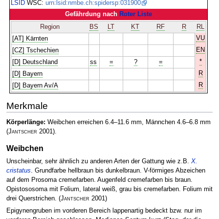
LSID
WSC:
urn:lsid:nmbe.ch:spidersp:031900
Gefährdung nach
Roter Liste
Region
BS
LT
KT
RF
R
RL
VU
[AT] Kärnten
EN
[CZ] Tschechien
*
[D] Deutschland
ss
=
?
=
R
[D] Bayern
R
[D] Bayern Av/A
Merkmale
Körperlänge:
Weibchen erreichen 6.4–11.6 mm, Männchen 4.6–6.8 mm
(
Jantscher
2001)
.
Weibchen
Unscheinbar, sehr ähnlich zu anderen Arten der Gattung wie z.B.
X.
cristatus
. Grundfarbe hellbraun bis dunkelbraun. V-förmiges Abzeichen
auf dem Prosoma cremefarben. Augenfeld cremefarben bis braun.
Opistososoma mit Folium, lateral weiß, grau bis cremefarben. Folium mit
drei Querstrichen.
(
Jantscher
2001)
Epigynengruben im vorderen Bereich lappenartig bedeckt bzw. nur im