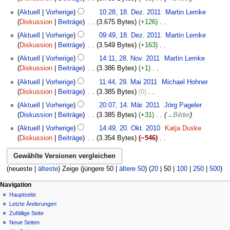
i
2012
18.
Aktuell
Vorherige
10:28, 18. Dez. 2011
‎
Martin Lemke
n
Dezember
Diskussion
Beiträge
‎
3.675 Bytes
+126
‎
e
2011
K
B
Aktuell
Vorherige
09:49, 18. Dez. 2011
‎
Martin Lemke
e
e
Diskussion
Beiträge
‎
3.549 Bytes
+163
‎
i
a
K
28.
Aktuell
Vorherige
14:11, 28. Nov. 2011
‎
Martin Lemke
n
r
e
November
Diskussion
Beiträge
‎
3.386 Bytes
+1
‎
e
b
i
2011
K
29.
B
Aktuell
Vorherige
11:44, 29. Mai 2011
‎
Michael Hohner
e
n
e
Mai
e
Diskussion
Beiträge
‎
3.385 Bytes
0
‎
i
e
i
2011
a
K
14.
t
B
Aktuell
Vorherige
20:07, 14. Mär. 2011
‎
Jörg Pageler
n
r
e
März
u
e
Diskussion
Beiträge
‎
3.385 Bytes
+31
‎
→
Bilder
e
b
i
2011
n
a
20.
B
Aktuell
Vorherige
14:49, 20. Okt. 2010
‎
Katja Duske
e
n
g
r
Oktober
e
Diskussion
Beiträge
‎
3.354 Bytes
−546
‎
i
e
s
b
2010
a
K
t
B
z
e
r
e
u
e
u
i
b
i
n
(
neueste
|
älteste
) Zeige (
jüngere 50
|
ältere 50
) (
20
|
50
|
100
|
250
|
500
)
a
s
t
e
n
g
r
a
u
i
Navigation
e
s
b
m
n
t
Hauptseite
B
z
e
m
g
Letzte Änderungen
u
e
u
i
e
s
Zufällige Seite
n
a
s
t
n
z
Neue Seiten
g
r
a
u
f
u