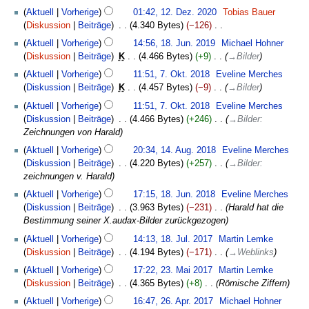
m
2020
z
Aktuell
Vorherige
01:42, 12. Dez. 2020
‎
Tobias Bauer
m
u
Diskussion
Beiträge
‎
4.340 Bytes
−126
‎
e
s
K
18.
n
Aktuell
Vorherige
14:56, 18. Jun. 2019
‎
Michael Hohner
a
e
Juni
f
Diskussion
Beiträge
‎
K
4.466 Bytes
+9
‎
→
Bilder
m
i
2019
a
7.
Aktuell
Vorherige
11:51, 7. Okt. 2018
‎
Eveline Merches
m
n
s
Oktober
Diskussion
Beiträge
‎
K
4.457 Bytes
−9
‎
→
Bilder
e
e
s
2018
n
B
u
Aktuell
Vorherige
11:51, 7. Okt. 2018
‎
Eveline Merches
f
e
n
Diskussion
Beiträge
‎
4.466 Bytes
+246
‎
→
Bilder
:
a
a
g
Zeichnungen von Harald
s
r
14.
Aktuell
Vorherige
20:34, 14. Aug. 2018
‎
Eveline Merches
s
b
August
Diskussion
Beiträge
‎
4.220 Bytes
+257
‎
→
Bilder
:
u
e
2018
zeichnungen v. Harald
n
i
18.
g
Aktuell
Vorherige
17:15, 18. Jun. 2018
‎
Eveline Merches
t
Juni
Diskussion
Beiträge
‎
3.963 Bytes
−231
‎
Harald hat die
u
2018
Bestimmung seiner X.audax-Bilder zurückgezogen
n
18.
g
Aktuell
Vorherige
14:13, 18. Jul. 2017
‎
Martin Lemke
Juli
s
Diskussion
Beiträge
‎
4.194 Bytes
−171
‎
→
Weblinks
2017
z
23.
Aktuell
Vorherige
17:22, 23. Mai 2017
‎
Martin Lemke
u
Mai
Diskussion
Beiträge
‎
4.365 Bytes
+8
‎
Römische Ziffern
s
2017
26.
a
Aktuell
Vorherige
16:47, 26. Apr. 2017
‎
Michael Hohner