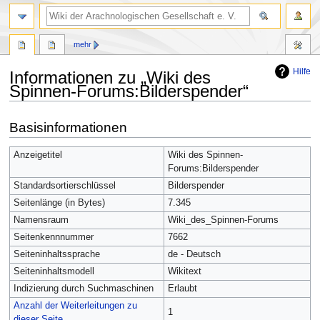
mehr
Hilfe
Informationen zu „Wiki des
Spinnen-Forums:Bilderspender“
Zur
Zur
Basisinformationen
Navigation
Suche
springen
springen
Anzeigetitel
Wiki des Spinnen-
Forums:Bilderspender
Standardsortierschlüssel
Bilderspender
Seitenlänge (in Bytes)
7.345
Namensraum
Wiki_des_Spinnen-Forums
Seitenkennnummer
7662
Seiteninhaltssprache
de - Deutsch
Seiteninhaltsmodell
Wikitext
Indizierung durch Suchmaschinen
Erlaubt
Anzahl der Weiterleitungen zu
1
dieser Seite