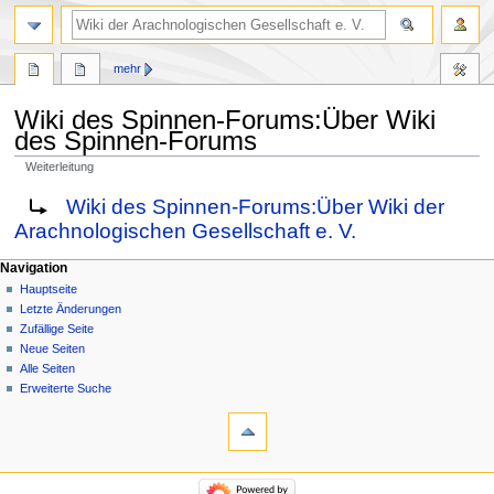
mehr
Wiki des Spinnen-Forums
:
Über Wiki
des Spinnen-Forums
Weiterleitung
Zur
Zur
Weiterleitung nach:
Wiki des Spinnen-Forums:Über Wiki der
Navigation
Suche
Arachnologischen Gesellschaft e. V.
springen
springen
Navigation
Hauptseite
Letzte Änderungen
Zufällige Seite
Neue Seiten
Alle Seiten
Erweiterte Suche