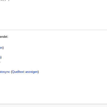
endet:
en
)
n
)
)
utosync
(
Quelltext anzeigen
)