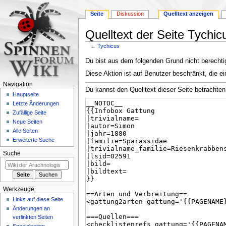
Seite
Diskussion
Quelltext anzeigen
Quelltext der Seite Tychic
←
Tychicus
Zur
Zur
Du bist aus dem folgenden Grund nicht berechtig
Navigation
Suche
Diese Aktion ist auf Benutzer beschränkt, die ei
springen
springen
Navigation
Du kannst den Quelltext dieser Seite betrachten
Hauptseite
Letzte Änderungen
Zufällige Seite
Neue Seiten
Alle Seiten
Erweiterte Suche
Suche
Werkzeuge
Links auf diese Seite
Änderungen an
verlinkten Seiten