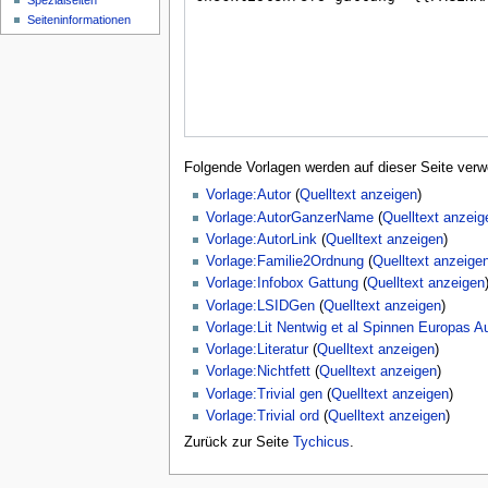
Spezialseiten
Seiten­­informationen
Folgende Vorlagen werden auf dieser Seite verw
Vorlage:Autor
(
Quelltext anzeigen
)
Vorlage:AutorGanzerName
(
Quelltext anzeig
Vorlage:AutorLink
(
Quelltext anzeigen
)
Vorlage:Familie2Ordnung
(
Quelltext anzeige
Vorlage:Infobox Gattung
(
Quelltext anzeigen
Vorlage:LSIDGen
(
Quelltext anzeigen
)
Vorlage:Lit Nentwig et al Spinnen Europas A
Vorlage:Literatur
(
Quelltext anzeigen
)
Vorlage:Nichtfett
(
Quelltext anzeigen
)
Vorlage:Trivial gen
(
Quelltext anzeigen
)
Vorlage:Trivial ord
(
Quelltext anzeigen
)
Zurück zur Seite
Tychicus
.