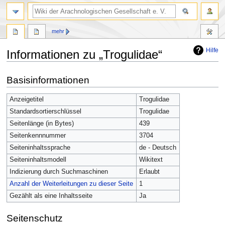
mehr
Hilfe
Informationen zu „Trogulidae“
Zur
Zur
Basisinformationen
Navigation
Suche
springen
springen
Anzeigetitel
Trogulidae
Standardsortierschlüssel
Trogulidae
Seitenlänge (in Bytes)
439
Seitenkennnummer
3704
Seiteninhaltssprache
de - Deutsch
Seiteninhaltsmodell
Wikitext
Indizierung durch Suchmaschinen
Erlaubt
Anzahl der Weiterleitungen zu dieser Seite
1
Gezählt als eine Inhaltsseite
Ja
Seitenschutz