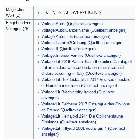
Magisches
__KEIN_INHALTSVERZEICHNIS__
Wort (1)
Eingebundene
Vorlage:Autor
(
Quelltext anzeigen
)
Vorlagen (76)
Vorlage:AutorGanzerName
(
Quelltext anzeigen
)
Vorlage:AutorLink
(
Quelltext anzeigen
)
Vorlage:Familie2Ordnung
(
Quelltext anzeigen
)
Vorlage:II
(
Quelltext anzeigen
)
Vorlage:Infobox Familie
(
Quelltext anzeigen
)
Vorlage:Lit 2019 Pantini Isaia the online Catalog of
Italian spiders with addenda on other Arachnid
Orders occurring in Italy
(
Quelltext anzeigen
)
Vorlage:Lit Bezděčka et al 2017 Revised checklist
of Nordic harvestmen
(
Quelltext anzeigen
)
Vorlage:Lit Biodiversity Ireland
(
Quelltext
anzeigen
)
Vorlage:Lit Delfosse 2017 Catalogue des Opilions
de France
(
Quelltext anzeigen
)
Vorlage:Lit Heinäjoki 1944 Die Opilionenfauna
Finnlands
(
Quelltext anzeigen
)
Vorlage:Lit Hillyard 2001 ocularium 4
(
Quelltext
anzeigen
)