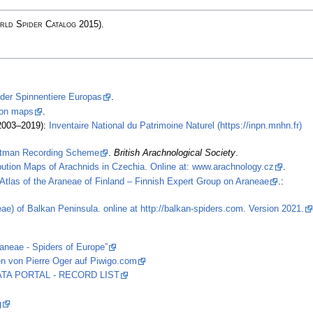
ld Spider Catalog
2015)
.
 der Spinnentiere Europas
.
tion maps
.
2003–2019):
Inventaire National du Patrimoine Naturel (https://inpn.mnhn.fr)
stman Recording Scheme
.
British Arachnological Society
.
ibution Maps of Arachnids in Czechia. Online at: www.arachnology.cz
.
Atlas of the Araneae of Finland – Finnish Expert Group on Araneae
.:
ae) of Balkan Peninsula. online at http://balkan-spiders.com. Version 2021.
raneae - Spiders of Europe”
n von Pierre Oger auf Piwigo.com
 DATA PORTAL - RECORD LIST
g