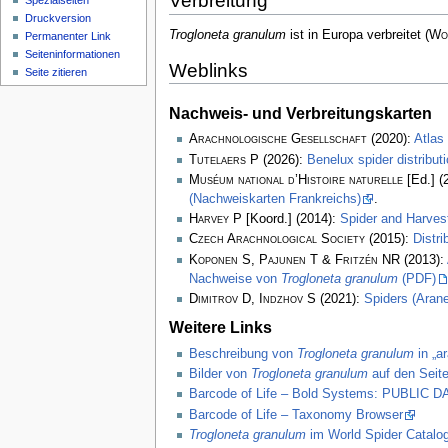
Verbreitung
Spezialseiten
Druckversion
Trogloneta granulum
ist in Europa verbreitet
(
Wor
Permanenter Link
Seiten­­informationen
Weblinks
Seite zitieren
Nachweis- und Verbreitungskarten
Arachnologische Gesellschaft
(2020):
Atlas
Tutelaers P
(2026):
Benelux spider distribu
Muséum national d’Histoire naturelle
[Ed.] (
(Nachweiskarten Frankreichs)
.
Harvey P
[Koord.] (2014):
Spider and Harve
Czech Arachnological Society
(2015):
Distr
Koponen S, Pajunen T & Fritzén NR
(2013):
Nachweise von
Trogloneta granulum
(PDF)
Dimitrov D, Indzhov S
(2021):
Spiders (Arane
Weitere Links
Beschreibung von
Trogloneta granulum
in „a
Bilder von
Trogloneta granulum
auf den Seite
Barcode of Life – Bold Systems: PUBLIC
Barcode of Life – Taxonomy Browser
Trogloneta granulum
im World Spider Catalo