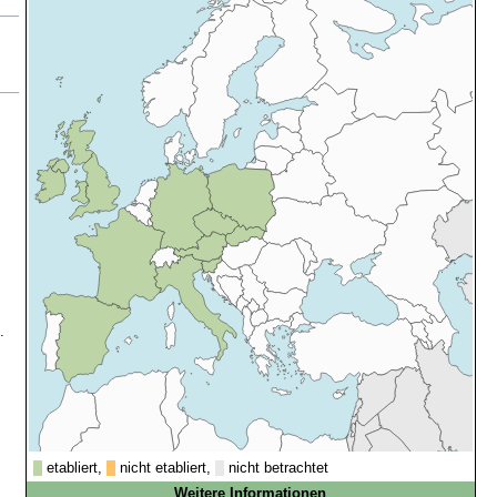
.
etabliert,
nicht etabliert,
nicht betrachtet
Weitere Informationen