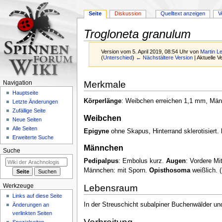
Seite
Diskussion
Quelltext anzeigen
V
Trogloneta granulum
Version vom 5. April 2019, 08:54 Uhr von
Martin 
(
Unterschied
)
← Nächstältere Version
| Aktuelle 
Zur
Zur
Merkmale
Navigation
Navigation
Suche
Hauptseite
springen
springen
Körperlänge
: Weibchen erreichen 1,1 mm, M
Letzte Änderungen
Zufällige Seite
Weibchen
Neue Seiten
Alle Seiten
Epigyne
ohne Skapus, Hinterrand sklerotisiert.
Erweiterte Suche
Männchen
Suche
Pedipalpus
: Embolus kurz.
Augen
: Vordere Mi
Männchen: mit Sporn.
Opisthosoma
weißlich.
(
Werkzeuge
Lebensraum
Links auf diese Seite
In der Streuschicht subalpiner Buchenwälder u
Änderungen an
verlinkten Seiten