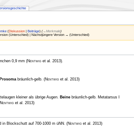
ersionsgeschichte
Lemke
(
Diskussion
|
Beiträge
)
(
→
Merkmale
)
Version (Unterschied) | Nächstjüngere Version → (Unterschied)
ännchen 0,9 mm
(
Nentwig
et al. 2013)
.
Prosoma
bräunlich-gelb.
(
Nentwig
et al. 2013)
ttelaugen kleiner als übrige Augen.
Beine
bräunlich-gelb. Metatarsus I
Nentwig
et al. 2013)
nd in Blockschutt auf 700-1000 m üNN.
(
Nentwig
et al. 2013)