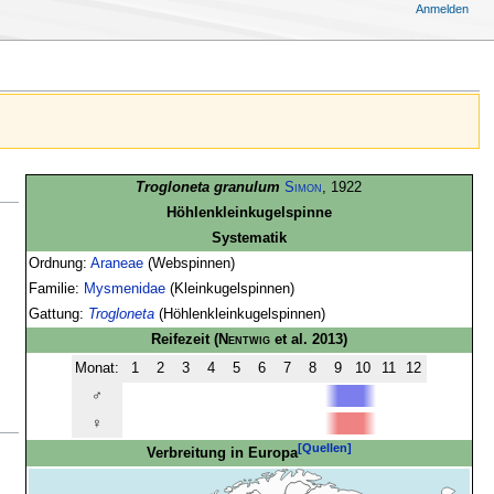
Anmelden
Trogloneta granulum
Simon
, 1922
Höhlenkleinkugelspinne
Systematik
Ordnung:
Araneae
(Webspinnen)
Familie:
Mysmenidae
(Kleinkugelspinnen)
Gattung:
Trogloneta
(Höhlenkleinkugelspinnen)
Reifezeit
(
Nentwig
et al. 2013)
Monat:
1
2
3
4
5
6
7
8
9
10
11
12
♂
♀
[Quellen]
Verbreitung in Europa