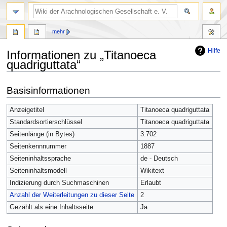
mehr
Hilfe
Informationen zu „Titanoeca
quadriguttata“
Zur
Zur
Basisinformationen
Navigation
Suche
springen
springen
Anzeigetitel
Titanoeca quadriguttata
Standardsortierschlüssel
Titanoeca quadriguttata
Seitenlänge (in Bytes)
3.702
Seitenkennnummer
1887
Seiteninhaltssprache
de - Deutsch
Seiteninhaltsmodell
Wikitext
Indizierung durch Suchmaschinen
Erlaubt
Anzahl der Weiterleitungen zu dieser Seite
2
Gezählt als eine Inhaltsseite
Ja