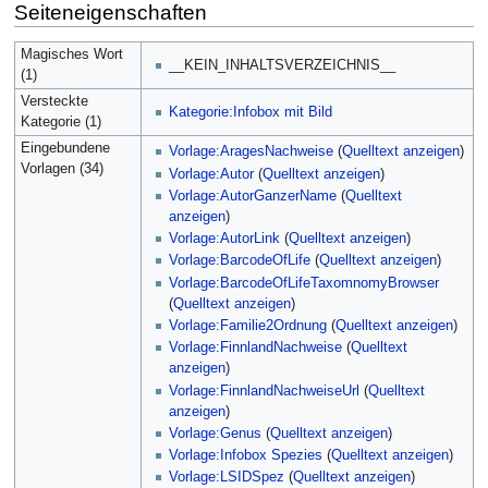
Seiteneigenschaften
Magisches Wort
__KEIN_INHALTSVERZEICHNIS__
(1)
Versteckte
Kategorie:Infobox mit Bild
Kategorie (1)
Eingebundene
Vorlage:AragesNachweise
(
Quelltext anzeigen
)
Vorlagen (34)
Vorlage:Autor
(
Quelltext anzeigen
)
Vorlage:AutorGanzerName
(
Quelltext
anzeigen
)
Vorlage:AutorLink
(
Quelltext anzeigen
)
Vorlage:BarcodeOfLife
(
Quelltext anzeigen
)
Vorlage:BarcodeOfLifeTaxomnomyBrowser
(
Quelltext anzeigen
)
Vorlage:Familie2Ordnung
(
Quelltext anzeigen
)
Vorlage:FinnlandNachweise
(
Quelltext
anzeigen
)
Vorlage:FinnlandNachweiseUrl
(
Quelltext
anzeigen
)
Vorlage:Genus
(
Quelltext anzeigen
)
Vorlage:Infobox Spezies
(
Quelltext anzeigen
)
Vorlage:LSIDSpez
(
Quelltext anzeigen
)