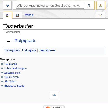
mehr
Tasterläufer
Weiterleitung
Zur
Zur
Weiterleitung nach:
Palpigradi
Navigation
Suche
springen
springen
Kategorien
:
Palpigradi
Trivialname
Navigation
Hauptseite
Letzte Änderungen
Zufällige Seite
Neue Seiten
Alle Seiten
Erweiterte Suche