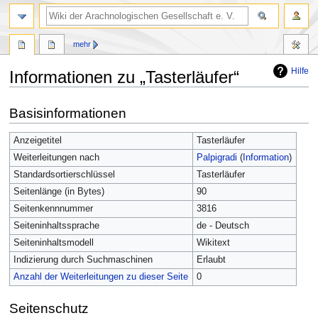
mehr
Hilfe
Informationen zu „Tasterläufer“
Zur
Zur
Basisinformationen
Navigation
Suche
springen
springen
Anzeigetitel
Tasterläufer
Weiterleitungen nach
Palpigradi
(
Information
)
Standardsortierschlüssel
Tasterläufer
Seitenlänge (in Bytes)
90
Seitenkennnummer
3816
Seiteninhaltssprache
de - Deutsch
Seiteninhaltsmodell
Wikitext
Indizierung durch Suchmaschinen
Erlaubt
Anzahl der Weiterleitungen zu dieser Seite
0
Seitenschutz