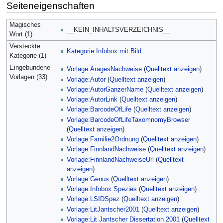
Seiteneigenschaften
Magisches
__KEIN_INHALTSVERZEICHNIS__
Wort (1)
Versteckte
Kategorie:Infobox mit Bild
Kategorie (1)
Eingebundene
Vorlage:AragesNachweise
(
Quelltext anzeigen
)
Vorlagen (33)
Vorlage:Autor
(
Quelltext anzeigen
)
Vorlage:AutorGanzerName
(
Quelltext anzeigen
)
Vorlage:AutorLink
(
Quelltext anzeigen
)
Vorlage:BarcodeOfLife
(
Quelltext anzeigen
)
Vorlage:BarcodeOfLifeTaxomnomyBrowser
(
Quelltext anzeigen
)
Vorlage:Familie2Ordnung
(
Quelltext anzeigen
)
Vorlage:FinnlandNachweise
(
Quelltext anzeigen
)
Vorlage:FinnlandNachweiseUrl
(
Quelltext
anzeigen
)
Vorlage:Genus
(
Quelltext anzeigen
)
Vorlage:Infobox Spezies
(
Quelltext anzeigen
)
Vorlage:LSIDSpez
(
Quelltext anzeigen
)
Vorlage:LitJantscher2001
(
Quelltext anzeigen
)
Vorlage:Lit Jantscher Dissertation 2001
(
Quelltext