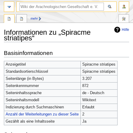
mehr
Hilfe
Informationen zu „Spiracme
striatipes“
Zur
Zur
Basisinformationen
Navigation
Suche
springen
springen
Anzeigetitel
Spiracme striatipes
Standardsortierschlüssel
Spiracme striatipes
Seitenlänge (in Bytes)
3.207
Seitenkennnummer
872
Seiteninhaltssprache
de - Deutsch
Seiteninhaltsmodell
Wikitext
Indizierung durch Suchmaschinen
Erlaubt
Anzahl der Weiterleitungen zu dieser Seite
2
Gezählt als eine Inhaltsseite
Ja