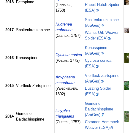
2018
Fettspinne
(
Linnaeus
,
Rabbit Hutch Spider
1758)
(ESA)
Spaltenkreuzspinne
Nuctenea
(AraGes)
2017
Spaltenkreuzspinne
umbratica
Walnut Orb-Weaver
(
Clerck
, 1757)
Spider (ESA)
Konusspinne
(AraGes)
Cyclosa conica
2016
Konusspinne
(
Pallas
, 1772)
Cyclosa conica
(ESA)
Vierfleck-Zartspinne
Anyphaena
(AraGes)
accentuata
2015
Vierfleck-Zartspinne
(
Walckenaer
,
Buzzing Spider
1802)
(ESA)
Gemeine
Baldachinspinne
Linyphia
Gemeine
(AraGes)
2014
triangularis
Baldachinspinne
(
Clerck
, 1757)
Common Hammock-
Weaver (ESA)