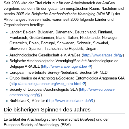
Seit 2006 wird der Titel nicht nur für den Arbeitsbereich der AraGes
vergeben, sondern für den gesamten europäischen Raum. Nachdem sich
bereits 2005 die
Belgische Arachnologische Vereniging
(ARABEL) der
Aktion angeschlossen hatte, waren seit 2006 folgende Länder und
Organisationen beteiligt:
Länder: Belgien, Bulgarien, Dänemark, Deutschland, Finnland,
Frankreich, Großbritannien, Irland, Italien, Niederlande, Norwegen,
Österreich, Polen, Portugal, Schweden, Schweiz, Slowakei,
Slowenien, Spanien, Tschechische Republik, Ungarn.
Arachnologische Gesellschaft e.V. AraGes (
http://www.arages.de/
)
Belgische Arachnologische Vereniging/Société Arachnologique de
Belgique ARABEL (
http://www.arabel.ugent.be/
)
European Invertebrate Survey-Nederland, Section SPINED
Grupo Iberico de Aracnologia-Sociedad Entomologica Aragonesa GIA
(
http://aracnologia.ennor.org/web_intro.html
)
Society of European Arachnologists SEA (
http://www.european-
arachnology.org/
)
BioNetworX, Münster (
http://www.bionetworx.de/
)
Die bisherigen Spinnen des Jahres
Leitartikel der Arachnologischen Gesellschaft (AraGes) und der
European Society of Arachnology (ESA).