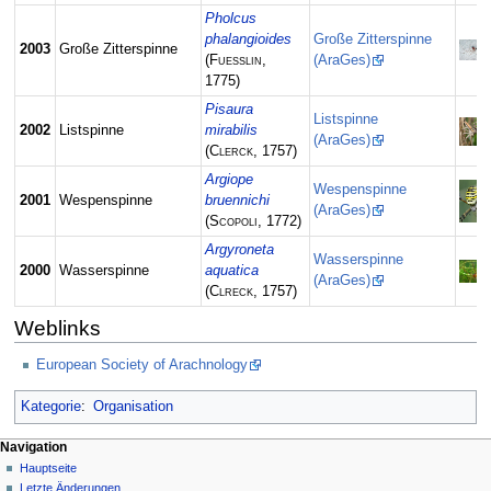
Pholcus
phalangioides
Große Zitterspinne
2003
Große Zitterspinne
(
Fuesslin
,
(AraGes)
1775)
Pisaura
Listspinne
2002
Listspinne
mirabilis
(AraGes)
(
Clerck
, 1757)
Argiope
Wespenspinne
2001
Wespenspinne
bruennichi
(AraGes)
(
Scopoli
, 1772)
Argyroneta
Wasserspinne
2000
Wasserspinne
aquatica
(AraGes)
(
Clreck
, 1757)
Weblinks
European Society of Arachnology
Kategorie
:
Organisation
Navigation
Hauptseite
Letzte Änderungen