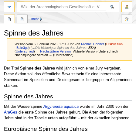
mehr
Spinne des Jahres
Version vom 6. Februar 2026, 17:05 Uhr von
Michael Hohner
(
Diskussion
|
Beiträge
)
(
→
Die bisherigen Spinnen des Jahres
:
ESA
)
(
Unterschied
)
← Nächstältere Version
| Aktuelle Version (Unterschied) |
Nächstjüngere Version → (Unterschied)
Zur
Zur
Der Titel
Spinne des Jahres
wird jährlich von einer Jury vergeben.
Navigation
Suche
Diese Aktion soll das öffentliche Bewusstsein für eine interessante
springen
springen
Spinnenart im Speziellen und für die gesamte Tiergruppe im Allgemeinen
stärken.
Spinne des Jahres
Mit der Wasserspinne
Argyroneta aquatica
wurde im Jahr 2000 von der
AraGes
die erste Spinne des Jahres gekürt. Die Arten der folgenden
Jahre sind in der Tabelle unten aufgeführt – mit der aktuellen beginnend.
Europäische Spinne des Jahres