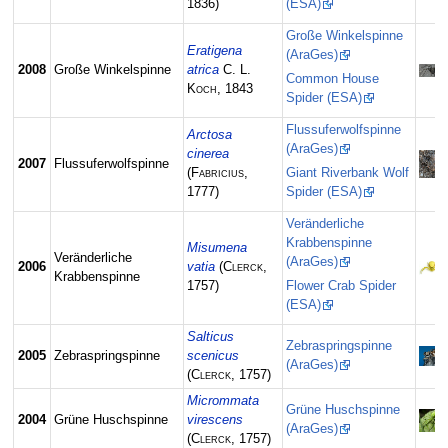
1836)
(ESA)
Große Winkelspinne
Eratigena
(AraGes)
2008
Große Winkelspinne
atrica
C. L.
Common House
Koch
, 1843
Spider (ESA)
Flussuferwolfspinne
Arctosa
(AraGes)
cinerea
2007
Flussuferwolfspinne
(
Fabricius
,
Giant Riverbank Wolf
1777)
Spider (ESA)
Veränderliche
Krabbenspinne
Misumena
Veränderliche
(AraGes)
2006
vatia
(
Clerck
,
Krabbenspinne
1757)
Flower Crab Spider
(ESA)
Salticus
Zebraspringspinne
2005
Zebraspringspinne
scenicus
(AraGes)
(
Clerck
, 1757)
Micrommata
Grüne Huschspinne
2004
Grüne Huschspinne
virescens
(AraGes)
(
Clerck
, 1757)