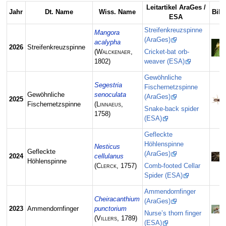
Leitartikel AraGes /
Jahr
Dt. Name
Wiss. Name
Bild
ESA
Streifenkreuzspinne
Mangora
(AraGes)
acalypha
2026
Streifenkreuzspinne
(
Walckenaer
,
Cricket-bat orb-
1802)
weaver (ESA)
Gewöhnliche
Segestria
Fischernetzspinne
Gewöhnliche
senoculata
(AraGes)
2025
Fischernetzspinne
(
Linnaeus
,
Snake-back spider
1758)
(ESA)
Gefleckte
Höhlenspinne
Nesticus
Gefleckte
(AraGes)
2024
cellulanus
Höhlenspinne
(
Clerck
, 1757)
Comb-footed Cellar
Spider (ESA)
Ammendornfinger
Cheiracanthium
(AraGes)
2023
Ammendornfinger
punctorium
Nurse’s thorn finger
(
Villers
, 1789)
(ESA)