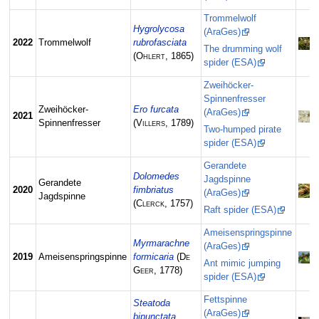
Trommelwolf
Hygrolycosa
(AraGes)
2022
Trommelwolf
rubrofasciata
The drumming wolf
(
Ohlert
, 1865)
spider (ESA)
Zweihöcker-
Spinnenfresser
Zweihöcker-
Ero furcata
(AraGes)
2021
Spinnenfresser
(
Villers
, 1789)
Two-humped pirate
spider (ESA)
Gerandete
Dolomedes
Jagdspinne
Gerandete
2020
fimbriatus
(AraGes)
Jagdspinne
(
Clerck
, 1757)
Raft spider (ESA)
Ameisenspringspinne
Myrmarachne
(AraGes)
2019
Ameisenspringspinne
formicaria
(
De
Ant mimic jumping
Geer
, 1778)
spider (ESA)
Fettspinne
Steatoda
(AraGes)
bipunctata