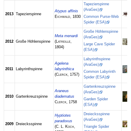
Tapezierspinne
(AraGes)
Atypus affinis
2013
Tapezierspinne
Eichwald
, 1830
Common Purse-Web
Spider (ESA)
Große Höhlenspinne
Meta menardi
(AraGes)
2012
Große Höhlenspinne
(
Latreille
,
Large Cave Spider
1804)
(ESA)
Labyrinthspinne
Agelena
(AraGes)
2011
Labyrinthspinne
labyrinthica
Common Labyrinth
(
Clerck
, 1757)
Spider (ESA)
Gartenkreuzspinne
Araneus
(AraGes)
2010
Gartenkreuzspinne
diadematus
Garden Spider
Clerck
, 1758
(ESA)
Dreiecksspinne
Hyptiotes
(AraGes)
paradoxus
2009
Dreiecksspinne
(
C. L. Koch
,
Triangle Spider