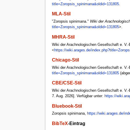
title=Zoropsis_spinimana&oldid=131805
.
MLA-Stil
"Zoropsis spinimana."
Wiki der Arachnologisch
title=Zoropsis_spinimana&oldid=131805
>.
MHRA-Stil
Wiki der Arachnologischen Gesellschaft e. V.-B
<
https://wiki.arages.de/index.php?title=Zoro
Chicago-Stil
Wiki der Arachnologischen Gesellschaft e. V.-
title=Zoropsis_spinimana&oldid=131805
(abger
CBE/CSE-Stil
Wiki der Arachnologischen Gesellschaft e. V.-B
7. Aug. 2026]. Verfügbar unter:
https://wiki.a
Bluebook-Stil
Zoropsis spinimana,
https://wiki.arages.de/i
BibTeX
-Eintrag