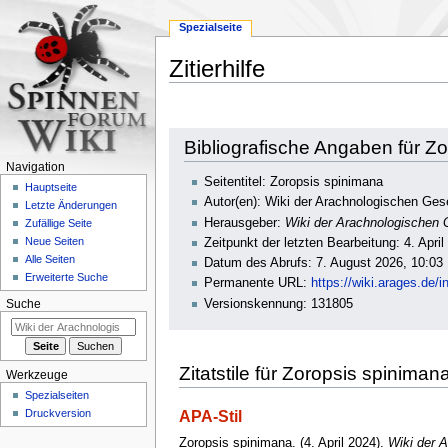
Spezialseite
Zitierhilfe
Zur
Zur
Bibliografische Angaben für Z
Navigation
Suche
Navigation
springen
springen
Seitentitel: Zoropsis spinimana
Hauptseite
Autor(en): Wiki der Arachnologischen Gese
Letzte Änderungen
Herausgeber:
Wiki der Arachnologischen G
Zufällige Seite
Neue Seiten
Zeitpunkt der letzten Bearbeitung: 4. Apri
Alle Seiten
Datum des Abrufs: 7. August 2026, 10:03
Erweiterte Suche
Permanente URL:
https://wiki.arages.de
Versionskennung: 131805
Suche
Zitatstile für Zoropsis spiniman
Werkzeuge
Spezialseiten
Druckversion
APA-Stil
Zoropsis spinimana. (4. April 2024).
Wiki der A