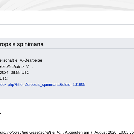
oropsis spinimana
llschaft e. V.-Bearbeiter
esellschaft e. V.,
.
l 2024, 08:58 UTC
 UTC
/index.php?title=Zoropsis_spinimana&oldid=131805
a
rachnologischen Gesellschaft e. V.,
. Abgerufen am 7. August 2026, 10:03 v