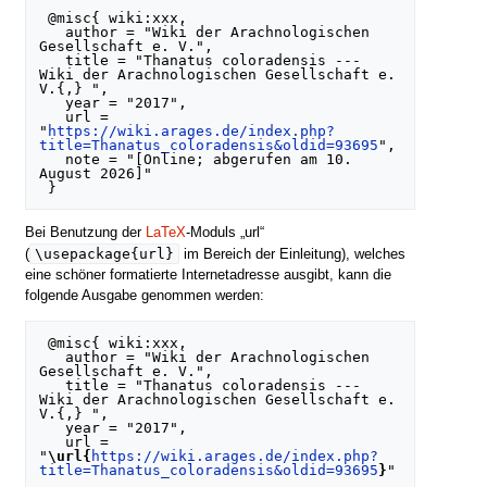
 @misc{ wiki:xxx,

   author = "Wiki der Arachnologischen 
Gesellschaft e. V.",

   title = "Thanatus coloradensis --- 
Wiki der Arachnologischen Gesellschaft e. 
V.{,} ",

   year = "2017",

   url = 
"
https://wiki.arages.de/index.php?
title=Thanatus_coloradensis&oldid=93695
",

   note = "[Online; abgerufen am 10. 
August 2026]"

Bei Benutzung der
LaTeX
-Moduls „url“
\usepackage{url}
(
im Bereich der Einleitung), welches
eine schöner formatierte Internetadresse ausgibt, kann die
folgende Ausgabe genommen werden:
 @misc{ wiki:xxx,

   author = "Wiki der Arachnologischen 
Gesellschaft e. V.",

   title = "Thanatus coloradensis --- 
Wiki der Arachnologischen Gesellschaft e. 
V.{,} ",

   year = "2017",

   url = 
"
\url{
https://wiki.arages.de/index.php?
title=Thanatus_coloradensis&oldid=93695
}
"
,
