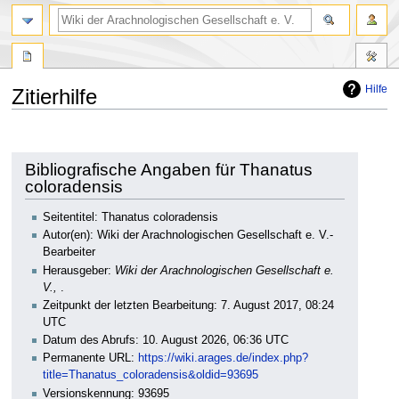
Hilfe
Zitierhilfe
Zur
Zur
Navigation
Suche
springen
springen
Bibliografische Angaben für Thanatus
coloradensis
Seitentitel: Thanatus coloradensis
Autor(en): Wiki der Arachnologischen Gesellschaft e. V.-
Bearbeiter
Herausgeber:
Wiki der Arachnologischen Gesellschaft e.
V.,
.
Zeitpunkt der letzten Bearbeitung: 7. August 2017, 08:24
UTC
Datum des Abrufs: 10. August 2026, 06:36 UTC
Permanente URL:
https://wiki.arages.de/index.php?
title=Thanatus_coloradensis&oldid=93695
Versionskennung: 93695