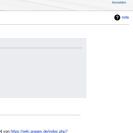
Anmelden
Hilfe
44 von
https://wiki.arages.de/index.php?