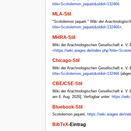
title=Scotolemon_jaqueti&oldid=132466
.
MLA-Stil
"Scotolemon jaqueti."
Wiki der Arachnologisch
title=Scotolemon_jaqueti&oldid=132466
>.
MHRA-Stil
Wiki der Arachnologischen Gesellschaft e. V.-B
<
https://wiki.arages.de/index.php?title=Scot
Chicago-Stil
Wiki der Arachnologischen Gesellschaft e. V.-
title=Scotolemon_jaqueti&oldid=132466
(abger
CBE/CSE-Stil
Wiki der Arachnologischen Gesellschaft e. V.-B
am 6. Aug. 2026]. Verfügbar unter:
https://wik
Bluebook-Stil
Scotolemon jaqueti,
https://wiki.arages.de/in
BibTeX
-Eintrag