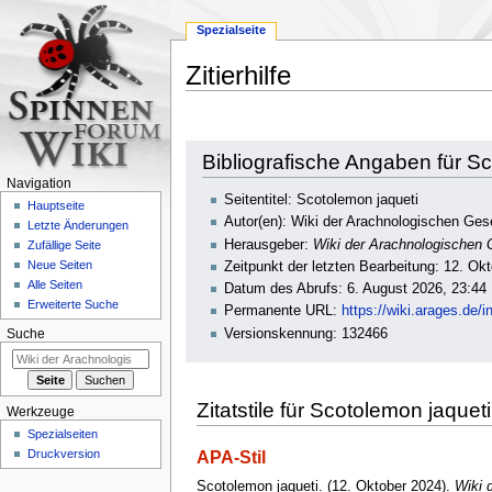
Spezialseite
Zitierhilfe
Zur
Zur
Bibliografische Angaben für S
Navigation
Suche
Navigation
springen
springen
Seitentitel: Scotolemon jaqueti
Hauptseite
Autor(en): Wiki der Arachnologischen Gese
Letzte Änderungen
Herausgeber:
Wiki der Arachnologischen G
Zufällige Seite
Neue Seiten
Zeitpunkt der letzten Bearbeitung: 12. Ok
Alle Seiten
Datum des Abrufs: 6. August 2026, 23:44
Erweiterte Suche
Permanente URL:
https://wiki.arages.de
Versionskennung: 132466
Suche
Zitatstile für Scotolemon jaqueti
Werkzeuge
Spezialseiten
Druckversion
APA-Stil
Scotolemon jaqueti. (12. Oktober 2024).
Wiki 