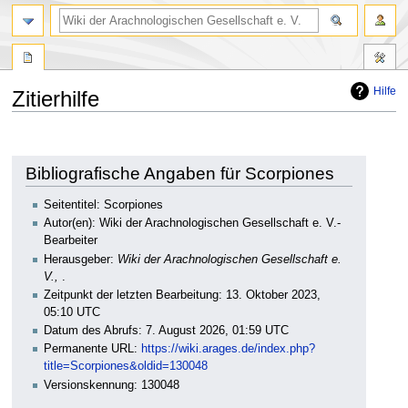
Hilfe
Zitierhilfe
Zur
Zur
Navigation
Suche
springen
springen
Bibliografische Angaben für Scorpiones
Seitentitel: Scorpiones
Autor(en): Wiki der Arachnologischen Gesellschaft e. V.-
Bearbeiter
Herausgeber:
Wiki der Arachnologischen Gesellschaft e.
V.,
.
Zeitpunkt der letzten Bearbeitung: 13. Oktober 2023,
05:10 UTC
Datum des Abrufs: 7. August 2026, 01:59 UTC
Permanente URL:
https://wiki.arages.de/index.php?
title=Scorpiones&oldid=130048
Versionskennung: 130048