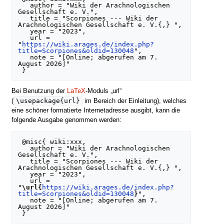
   author = "Wiki der Arachnologischen 
Gesellschaft e. V.",

   title = "Scorpiones --- Wiki der 
Arachnologischen Gesellschaft e. V.{,} ",

   year = "2023",

   url = 
"
https://wiki.arages.de/index.php?
title=Scorpiones&oldid=130048
",

   note = "[Online; abgerufen am 7. 
August 2026]"

Bei Benutzung der
LaTeX
-Moduls „url“
\usepackage{url}
(
im Bereich der Einleitung), welches
eine schöner formatierte Internetadresse ausgibt, kann die
folgende Ausgabe genommen werden:
 @misc{ wiki:xxx,

   author = "Wiki der Arachnologischen 
Gesellschaft e. V.",

   title = "Scorpiones --- Wiki der 
Arachnologischen Gesellschaft e. V.{,} ",

   year = "2023",

   url = 
"
\url{
https://wiki.arages.de/index.php?
title=Scorpiones&oldid=130048
}
",

   note = "[Online; abgerufen am 7. 
August 2026]"
