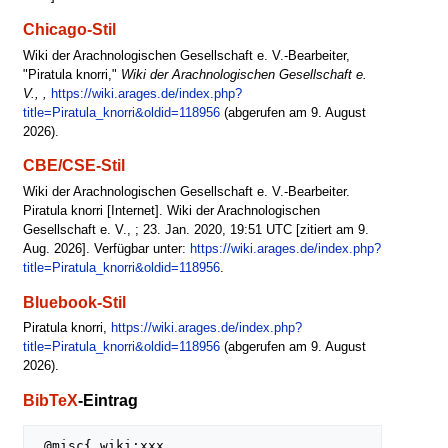
Chicago-Stil
Wiki der Arachnologischen Gesellschaft e. V.-Bearbeiter,
"Piratula knorri,"
Wiki der Arachnologischen Gesellschaft e.
V., ,
https://wiki.arages.de/index.php?
title=Piratula_knorri&oldid=118956
(abgerufen am 9. August
2026).
CBE/CSE-Stil
Wiki der Arachnologischen Gesellschaft e. V.-Bearbeiter.
Piratula knorri [Internet]. Wiki der Arachnologischen
Gesellschaft e. V., ; 23. Jan. 2020, 19:51 UTC [zitiert am 9.
Aug. 2026]. Verfügbar unter:
https://wiki.arages.de/index.php?
title=Piratula_knorri&oldid=118956
.
Bluebook-Stil
Piratula knorri,
https://wiki.arages.de/index.php?
title=Piratula_knorri&oldid=118956
(abgerufen am 9. August
2026).
BibTeX
-Eintrag
 @misc{ wiki:xxx,
