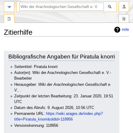
Hilfe
Zitierhilfe
Zur
Zur
Navigation
Suche
springen
springen
Bibliografische Angaben für Piratula knorri
Seitentitel: Piratula knorri
Autor(en): Wiki der Arachnologischen Gesellschaft e. V.-
Bearbeiter
Herausgeber:
Wiki der Arachnologischen Gesellschaft e.
V.,
.
Zeitpunkt der letzten Bearbeitung: 23. Januar 2020, 19:51
UTC
Datum des Abrufs: 9. August 2026, 10:56 UTC
Permanente URL:
https://wiki.arages.de/index.php?
title=Piratula_knorri&oldid=118956
Versionskennung: 118956