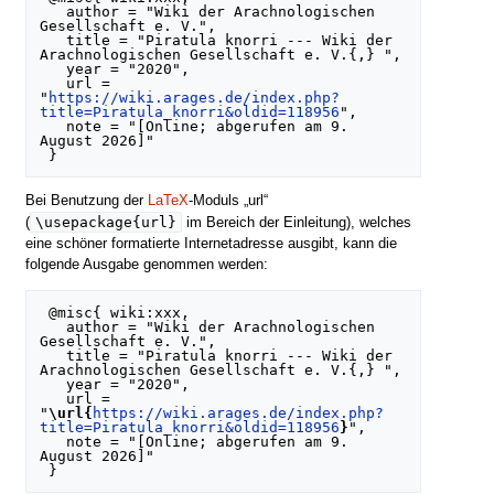
   author = "Wiki der Arachnologischen 
Gesellschaft e. V.",

   title = "Piratula knorri --- Wiki der 
Arachnologischen Gesellschaft e. V.{,} ",

   year = "2020",

   url = 
"
https://wiki.arages.de/index.php?
title=Piratula_knorri&oldid=118956
",

   note = "[Online; abgerufen am 9. 
August 2026]"

Bei Benutzung der
LaTeX
-Moduls „url“
\usepackage{url}
(
im Bereich der Einleitung), welches
eine schöner formatierte Internetadresse ausgibt, kann die
folgende Ausgabe genommen werden:
 @misc{ wiki:xxx,

   author = "Wiki der Arachnologischen 
Gesellschaft e. V.",

   title = "Piratula knorri --- Wiki der 
Arachnologischen Gesellschaft e. V.{,} ",

   year = "2020",

   url = 
"
\url{
https://wiki.arages.de/index.php?
title=Piratula_knorri&oldid=118956
}
",

   note = "[Online; abgerufen am 9. 
August 2026]"
