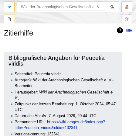
Hilfe
Zitierhilfe
Zur
Zur
Navigation
Suche
springen
springen
Bibliografische Angaben für Peucetia
viridis
Seitentitel: Peucetia viridis
Autor(en): Wiki der Arachnologischen Gesellschaft e. V.-
Bearbeiter
Herausgeber:
Wiki der Arachnologischen Gesellschaft e.
V.,
.
Zeitpunkt der letzten Bearbeitung: 1. Oktober 2024, 05:47
UTC
Datum des Abrufs: 7. August 2026, 20:44 UTC
Permanente URL:
https://wiki.arages.de/index.php?
title=Peucetia_viridis&oldid=132341
Versionskennung: 132341