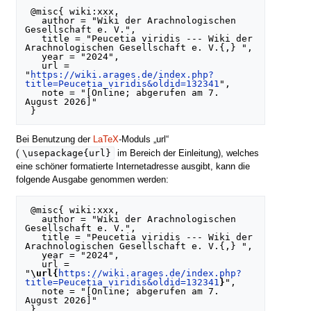
 @misc{ wiki:xxx,

   author = "Wiki der Arachnologischen 
Gesellschaft e. V.",

   title = "Peucetia viridis --- Wiki der 
Arachnologischen Gesellschaft e. V.{,} ",

   year = "2024",

   url = 
"
https://wiki.arages.de/index.php?
title=Peucetia_viridis&oldid=132341
",

   note = "[Online; abgerufen am 7. 
August 2026]"

Bei Benutzung der
LaTeX
-Moduls „url“
\usepackage{url}
(
im Bereich der Einleitung), welches
eine schöner formatierte Internetadresse ausgibt, kann die
folgende Ausgabe genommen werden:
 @misc{ wiki:xxx,

   author = "Wiki der Arachnologischen 
Gesellschaft e. V.",

   title = "Peucetia viridis --- Wiki der 
Arachnologischen Gesellschaft e. V.{,} ",

   year = "2024",

   url = 
"
\url{
https://wiki.arages.de/index.php?
title=Peucetia_viridis&oldid=132341
}
",

   note = "[Online; abgerufen am 7. 
August 2026]"
