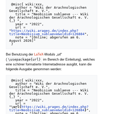
 @misc{ wiki:xxx,

   author = "Wiki der Arachnologischen 
Gesellschaft e. V.",

   title = "Neobisium sublaeve --- Wiki 
der Arachnologischen Gesellschaft e. V.
{,} ",

   year = "2022",

   url = 
"
https://wiki.arages.de/index.php?
title=Neobisium_sublaeve&oldid=126884
",

   note = "[Online; abgerufen am 6. 
August 2026]"

Bei Benutzung der
LaTeX
-Moduls „url“
\usepackage{url}
(
im Bereich der Einleitung), welches
eine schöner formatierte Internetadresse ausgibt, kann die
folgende Ausgabe genommen werden:
 @misc{ wiki:xxx,

   author = "Wiki der Arachnologischen 
Gesellschaft e. V.",

   title = "Neobisium sublaeve --- Wiki 
der Arachnologischen Gesellschaft e. V.
{,} ",

   year = "2022",

   url = 
"
\url{
https://wiki.arages.de/index.php?
title=Neobisium_sublaeve&oldid=126884
}
",

   note = "[Online; abgerufen am 6. 