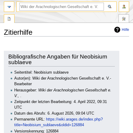
Hilfe
Zitierhilfe
Zur
Zur
Navigation
Suche
springen
springen
Bibliografische Angaben für Neobisium
sublaeve
Seitentitel: Neobisium sublaeve
Autor(en): Wiki der Arachnologischen Gesellschaft e. V.-
Bearbeiter
Herausgeber:
Wiki der Arachnologischen Gesellschaft e.
V.,
.
Zeitpunkt der letzten Bearbeitung: 4. April 2022, 09:31
UTC
Datum des Abrufs: 6. August 2026, 09:04 UTC
Permanente URL:
https://wiki.arages.de/index.php?
title=Neobisium_sublaeve&oldid=126884
Versionskennung: 126884