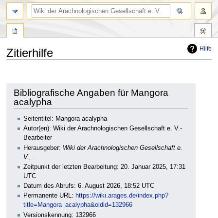
Hilfe
Zitierhilfe
Zur
Zur
Navigation
Suche
springen
springen
Bibliografische Angaben für Mangora
acalypha
Seitentitel: Mangora acalypha
Autor(en): Wiki der Arachnologischen Gesellschaft e. V.-
Bearbeiter
Herausgeber:
Wiki der Arachnologischen Gesellschaft e.
V.,
.
Zeitpunkt der letzten Bearbeitung: 20. Januar 2025, 17:31
UTC
Datum des Abrufs: 6. August 2026, 18:52 UTC
Permanente URL:
https://wiki.arages.de/index.php?
title=Mangora_acalypha&oldid=132966
Versionskennung: 132966