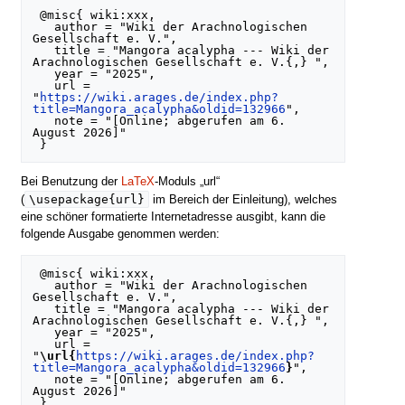
 @misc{ wiki:xxx,

   author = "Wiki der Arachnologischen 
Gesellschaft e. V.",

   title = "Mangora acalypha --- Wiki der 
Arachnologischen Gesellschaft e. V.{,} ",

   year = "2025",

   url = 
"
https://wiki.arages.de/index.php?
title=Mangora_acalypha&oldid=132966
",

   note = "[Online; abgerufen am 6. 
August 2026]"

Bei Benutzung der
LaTeX
-Moduls „url“
\usepackage{url}
(
im Bereich der Einleitung), welches
eine schöner formatierte Internetadresse ausgibt, kann die
folgende Ausgabe genommen werden:
 @misc{ wiki:xxx,

   author = "Wiki der Arachnologischen 
Gesellschaft e. V.",

   title = "Mangora acalypha --- Wiki der 
Arachnologischen Gesellschaft e. V.{,} ",

   year = "2025",

   url = 
"
\url{
https://wiki.arages.de/index.php?
title=Mangora_acalypha&oldid=132966
}
",

   note = "[Online; abgerufen am 6. 
August 2026]"
