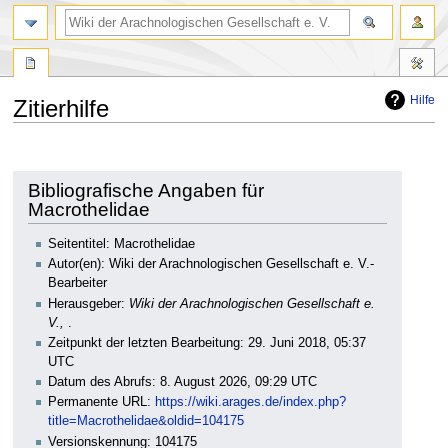
Hilfe
Zitierhilfe
Zur
Zur
Navigation
Suche
springen
springen
Bibliografische Angaben für
Macrothelidae
Seitentitel: Macrothelidae
Autor(en): Wiki der Arachnologischen Gesellschaft e. V.-
Bearbeiter
Herausgeber:
Wiki der Arachnologischen Gesellschaft e.
V.,
.
Zeitpunkt der letzten Bearbeitung: 29. Juni 2018, 05:37
UTC
Datum des Abrufs: 8. August 2026, 09:29 UTC
Permanente URL:
https://wiki.arages.de/index.php?
title=Macrothelidae&oldid=104175
Versionskennung: 104175