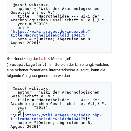
 @misc{ wiki:xxx,

   author = "Wiki der Arachnologischen 
Gesellschaft e. V.",

   title = "Macrothelidae --- Wiki der 
Arachnologischen Gesellschaft e. V.{,} ",

   year = "2018",

   url = 
"
https://wiki.arages.de/index.php?
title=Macrothelidae&oldid=104175
",

   note = "[Online; abgerufen am 8. 
August 2026]"

Bei Benutzung der
LaTeX
-Moduls „url“
\usepackage{url}
(
im Bereich der Einleitung), welches
eine schöner formatierte Internetadresse ausgibt, kann die
folgende Ausgabe genommen werden:
 @misc{ wiki:xxx,

   author = "Wiki der Arachnologischen 
Gesellschaft e. V.",

   title = "Macrothelidae --- Wiki der 
Arachnologischen Gesellschaft e. V.{,} ",

   year = "2018",

   url = 
"
\url{
https://wiki.arages.de/index.php?
title=Macrothelidae&oldid=104175
}
",

   note = "[Online; abgerufen am 8. 
August 2026]"
