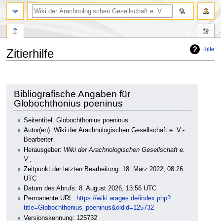
Hilfe
Zitierhilfe
Zur
Zur
Navigation
Suche
springen
springen
Bibliografische Angaben für
Globochthonius poeninus
Seitentitel: Globochthonius poeninus
Autor(en): Wiki der Arachnologischen Gesellschaft e. V.-
Bearbeiter
Herausgeber:
Wiki der Arachnologischen Gesellschaft e.
V.,
.
Zeitpunkt der letzten Bearbeitung: 18. März 2022, 08:26
UTC
Datum des Abrufs: 8. August 2026, 13:56 UTC
Permanente URL:
https://wiki.arages.de/index.php?
title=Globochthonius_poeninus&oldid=125732
Versionskennung: 125732