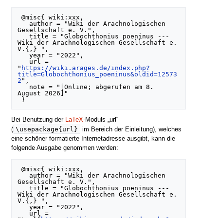
 @misc{ wiki:xxx,

   author = "Wiki der Arachnologischen 
Gesellschaft e. V.",

   title = "Globochthonius poeninus --- 
Wiki der Arachnologischen Gesellschaft e. 
V.{,} ",

   year = "2022",

   url = 
"
https://wiki.arages.de/index.php?
title=Globochthonius_poeninus&oldid=12573
2
",

   note = "[Online; abgerufen am 8. 
August 2026]"

Bei Benutzung der
LaTeX
-Moduls „url“
\usepackage{url}
(
im Bereich der Einleitung), welches
eine schöner formatierte Internetadresse ausgibt, kann die
folgende Ausgabe genommen werden:
 @misc{ wiki:xxx,

   author = "Wiki der Arachnologischen 
Gesellschaft e. V.",

   title = "Globochthonius poeninus --- 
Wiki der Arachnologischen Gesellschaft e. 
V.{,} ",

   year = "2022",

   url = 