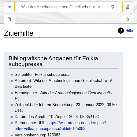
Hilfe
Zitierhilfe
Zur
Zur
Navigation
Suche
springen
springen
Bibliografische Angaben für Folkia
subcupressa
Seitentitel: Folkia subcupressa
Autor(en): Wiki der Arachnologischen Gesellschaft e. V.-
Bearbeiter
Herausgeber:
Wiki der Arachnologischen Gesellschaft e.
V.,
.
Zeitpunkt der letzten Bearbeitung: 23. Januar 2022, 08:50
UTC
Datum des Abrufs: 10. August 2026, 05:35 UTC
Permanente URL:
https://wiki.arages.de/index.php?
title=Folkia_subcupressa&oldid=125083
Versionskennung: 125083