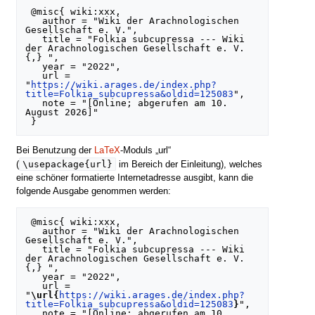
 @misc{ wiki:xxx,

   author = "Wiki der Arachnologischen 
Gesellschaft e. V.",

   title = "Folkia subcupressa --- Wiki 
der Arachnologischen Gesellschaft e. V.
{,} ",

   year = "2022",

   url = 
"
https://wiki.arages.de/index.php?
title=Folkia_subcupressa&oldid=125083
",

   note = "[Online; abgerufen am 10. 
August 2026]"

Bei Benutzung der
LaTeX
-Moduls „url“
\usepackage{url}
(
im Bereich der Einleitung), welches
eine schöner formatierte Internetadresse ausgibt, kann die
folgende Ausgabe genommen werden:
 @misc{ wiki:xxx,

   author = "Wiki der Arachnologischen 
Gesellschaft e. V.",

   title = "Folkia subcupressa --- Wiki 
der Arachnologischen Gesellschaft e. V.
{,} ",

   year = "2022",

   url = 
"
\url{
https://wiki.arages.de/index.php?
title=Folkia_subcupressa&oldid=125083
}
",

   note = "[Online; abgerufen am 10. 