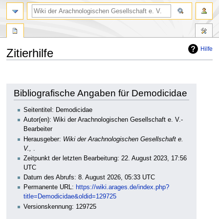
Hilfe
Zitierhilfe
Zur
Zur
Navigation
Suche
springen
springen
Bibliografische Angaben für Demodicidae
Seitentitel: Demodicidae
Autor(en): Wiki der Arachnologischen Gesellschaft e. V.-
Bearbeiter
Herausgeber:
Wiki der Arachnologischen Gesellschaft e.
V.,
.
Zeitpunkt der letzten Bearbeitung: 22. August 2023, 17:56
UTC
Datum des Abrufs: 8. August 2026, 05:33 UTC
Permanente URL:
https://wiki.arages.de/index.php?
title=Demodicidae&oldid=129725
Versionskennung: 129725