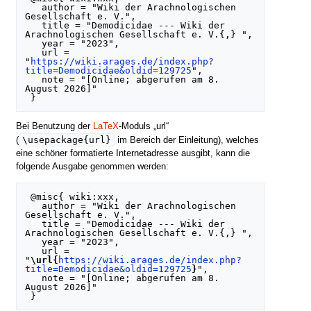
   author = "Wiki der Arachnologischen 
Gesellschaft e. V.",

   title = "Demodicidae --- Wiki der 
Arachnologischen Gesellschaft e. V.{,} ",

   year = "2023",

   url = 
"
https://wiki.arages.de/index.php?
title=Demodicidae&oldid=129725
",

   note = "[Online; abgerufen am 8. 
August 2026]"

Bei Benutzung der
LaTeX
-Moduls „url“
\usepackage{url}
(
im Bereich der Einleitung), welches
eine schöner formatierte Internetadresse ausgibt, kann die
folgende Ausgabe genommen werden:
 @misc{ wiki:xxx,

   author = "Wiki der Arachnologischen 
Gesellschaft e. V.",

   title = "Demodicidae --- Wiki der 
Arachnologischen Gesellschaft e. V.{,} ",

   year = "2023",

   url = 
"
\url{
https://wiki.arages.de/index.php?
title=Demodicidae&oldid=129725
}
",

   note = "[Online; abgerufen am 8. 
August 2026]"
