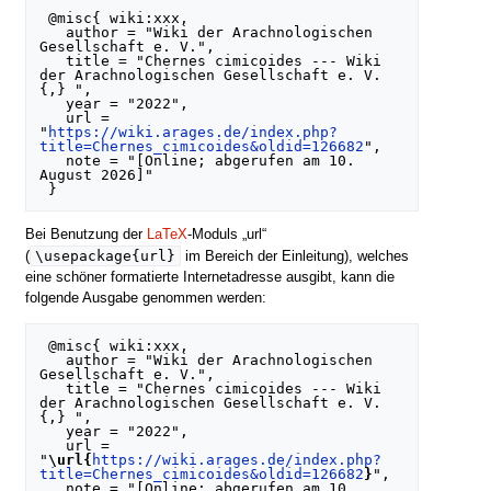
 @misc{ wiki:xxx,

   author = "Wiki der Arachnologischen 
Gesellschaft e. V.",

   title = "Chernes cimicoides --- Wiki 
der Arachnologischen Gesellschaft e. V.
{,} ",

   year = "2022",

   url = 
"
https://wiki.arages.de/index.php?
title=Chernes_cimicoides&oldid=126682
",

   note = "[Online; abgerufen am 10. 
August 2026]"

Bei Benutzung der
LaTeX
-Moduls „url“
\usepackage{url}
(
im Bereich der Einleitung), welches
eine schöner formatierte Internetadresse ausgibt, kann die
folgende Ausgabe genommen werden:
 @misc{ wiki:xxx,

   author = "Wiki der Arachnologischen 
Gesellschaft e. V.",

   title = "Chernes cimicoides --- Wiki 
der Arachnologischen Gesellschaft e. V.
{,} ",

   year = "2022",

   url = 
"
\url{
https://wiki.arages.de/index.php?
title=Chernes_cimicoides&oldid=126682
}
",

   note = "[Online; abgerufen am 10. 