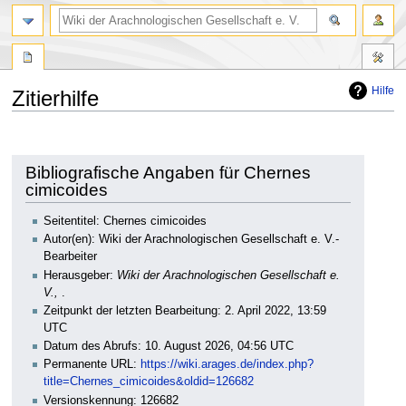
Hilfe
Zitierhilfe
Zur
Zur
Navigation
Suche
springen
springen
Bibliografische Angaben für Chernes
cimicoides
Seitentitel: Chernes cimicoides
Autor(en): Wiki der Arachnologischen Gesellschaft e. V.-
Bearbeiter
Herausgeber:
Wiki der Arachnologischen Gesellschaft e.
V.,
.
Zeitpunkt der letzten Bearbeitung: 2. April 2022, 13:59
UTC
Datum des Abrufs: 10. August 2026, 04:56 UTC
Permanente URL:
https://wiki.arages.de/index.php?
title=Chernes_cimicoides&oldid=126682
Versionskennung: 126682