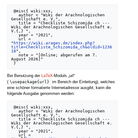
 @misc{ wiki:xxx,

   author = "Wiki der Arachnologischen 
Gesellschaft e. V.",

   title = "Checkliste Schizomida ch --- 
Wiki der Arachnologischen Gesellschaft e. 
V.{,} ",

   year = "2021",

   url = 
"
https://wiki.arages.de/index.php?
title=Checkliste_Schizomida_ch&oldid=1236
18
",

   note = "[Online; abgerufen am 7. 
August 2026]"

Bei Benutzung der
LaTeX
-Moduls „url“
\usepackage{url}
(
im Bereich der Einleitung), welches
eine schöner formatierte Internetadresse ausgibt, kann die
folgende Ausgabe genommen werden:
 @misc{ wiki:xxx,

   author = "Wiki der Arachnologischen 
Gesellschaft e. V.",

   title = "Checkliste Schizomida ch --- 
Wiki der Arachnologischen Gesellschaft e. 
V.{,} ",

   year = "2021",

   url = 