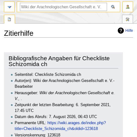
Hilfe
Zitierhilfe
Zur
Zur
Navigation
Suche
springen
springen
Bibliografische Angaben für Checkliste
Schizomida ch
Seitentitel: Checkliste Schizomida ch
Autor(en): Wiki der Arachnologischen Gesellschaft e. V.-
Bearbeiter
Herausgeber:
Wiki der Arachnologischen Gesellschaft e.
V.,
.
Zeitpunkt der letzten Bearbeitung: 6. September 2021,
17:45 UTC
Datum des Abrufs: 7. August 2026, 06:43 UTC
Permanente URL:
https://wiki.arages.de/index.php?
title=Checkliste_Schizomida_ch&oldid=123618
Versionskennung: 123618