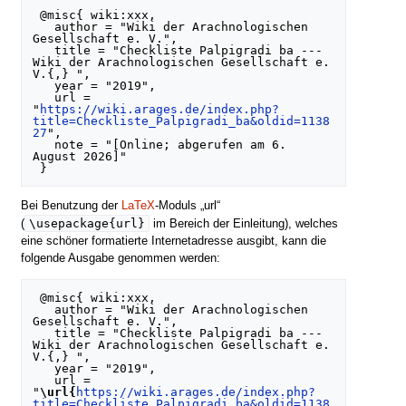
 @misc{ wiki:xxx,

   author = "Wiki der Arachnologischen 
Gesellschaft e. V.",

   title = "Checkliste Palpigradi ba --- 
Wiki der Arachnologischen Gesellschaft e. 
V.{,} ",

   year = "2019",

   url = 
"
https://wiki.arages.de/index.php?
title=Checkliste_Palpigradi_ba&oldid=1138
27
",

   note = "[Online; abgerufen am 6. 
August 2026]"

Bei Benutzung der
LaTeX
-Moduls „url“
\usepackage{url}
(
im Bereich der Einleitung), welches
eine schöner formatierte Internetadresse ausgibt, kann die
folgende Ausgabe genommen werden:
 @misc{ wiki:xxx,

   author = "Wiki der Arachnologischen 
Gesellschaft e. V.",

   title = "Checkliste Palpigradi ba --- 
Wiki der Arachnologischen Gesellschaft e. 
V.{,} ",

   year = "2019",

   url = 
"
\url{
https://wiki.arages.de/index.php?
title=Checkliste_Palpigradi_ba&oldid=1138