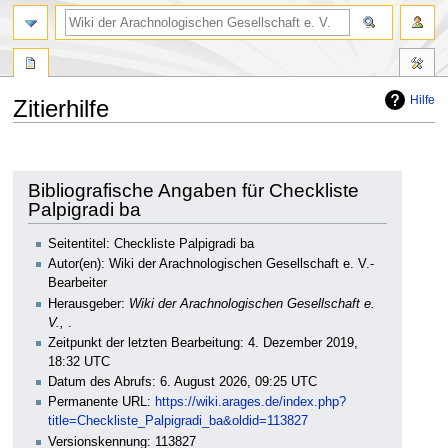
Hilfe
Zitierhilfe
Zur
Zur
Navigation
Suche
springen
springen
Bibliografische Angaben für Checkliste
Palpigradi ba
Seitentitel: Checkliste Palpigradi ba
Autor(en): Wiki der Arachnologischen Gesellschaft e. V.-
Bearbeiter
Herausgeber:
Wiki der Arachnologischen Gesellschaft e.
V.,
.
Zeitpunkt der letzten Bearbeitung: 4. Dezember 2019,
18:32 UTC
Datum des Abrufs: 6. August 2026, 09:25 UTC
Permanente URL:
https://wiki.arages.de/index.php?
title=Checkliste_Palpigradi_ba&oldid=113827
Versionskennung: 113827