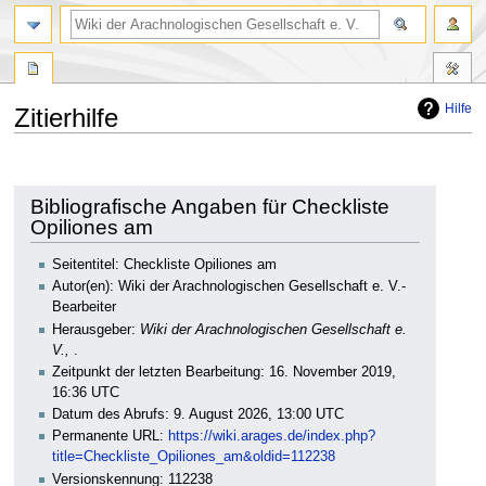
Hilfe
Zitierhilfe
Zur
Zur
Navigation
Suche
springen
springen
Bibliografische Angaben für Checkliste
Opiliones am
Seitentitel: Checkliste Opiliones am
Autor(en): Wiki der Arachnologischen Gesellschaft e. V.-
Bearbeiter
Herausgeber:
Wiki der Arachnologischen Gesellschaft e.
V.,
.
Zeitpunkt der letzten Bearbeitung: 16. November 2019,
16:36 UTC
Datum des Abrufs: 9. August 2026, 13:00 UTC
Permanente URL:
https://wiki.arages.de/index.php?
title=Checkliste_Opiliones_am&oldid=112238
Versionskennung: 112238