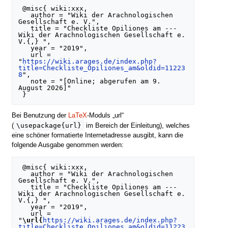
 @misc{ wiki:xxx,

   author = "Wiki der Arachnologischen 
Gesellschaft e. V.",

   title = "Checkliste Opiliones am --- 
Wiki der Arachnologischen Gesellschaft e. 
V.{,} ",

   year = "2019",

   url = 
"
https://wiki.arages.de/index.php?
title=Checkliste_Opiliones_am&oldid=11223
8
",

   note = "[Online; abgerufen am 9. 
August 2026]"

Bei Benutzung der
LaTeX
-Moduls „url“
\usepackage{url}
(
im Bereich der Einleitung), welches
eine schöner formatierte Internetadresse ausgibt, kann die
folgende Ausgabe genommen werden:
 @misc{ wiki:xxx,

   author = "Wiki der Arachnologischen 
Gesellschaft e. V.",

   title = "Checkliste Opiliones am --- 
Wiki der Arachnologischen Gesellschaft e. 
V.{,} ",

   year = "2019",

   url = 
"
\url{
https://wiki.arages.de/index.php?
title=Checkliste_Opiliones_am&oldid=11223