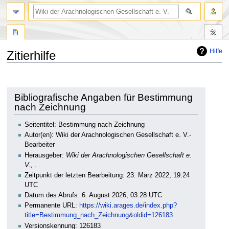
Hilfe
Zitierhilfe
Zur
Zur
Navigation
Suche
springen
springen
Bibliografische Angaben für Bestimmung
nach Zeichnung
Seitentitel: Bestimmung nach Zeichnung
Autor(en): Wiki der Arachnologischen Gesellschaft e. V.-
Bearbeiter
Herausgeber:
Wiki der Arachnologischen Gesellschaft e.
V.,
.
Zeitpunkt der letzten Bearbeitung: 23. März 2022, 19:24
UTC
Datum des Abrufs: 6. August 2026, 03:28 UTC
Permanente URL:
https://wiki.arages.de/index.php?
title=Bestimmung_nach_Zeichnung&oldid=126183
Versionskennung: 126183