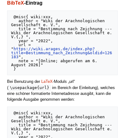
BibTeX
-Eintrag
 @misc{ wiki:xxx,

   author = "Wiki der Arachnologischen 
Gesellschaft e. V.",

   title = "Bestimmung nach Zeichnung --- 
Wiki der Arachnologischen Gesellschaft e. 
V.{,} ",

   year = "2022",

   url = 
"
https://wiki.arages.de/index.php?
title=Bestimmung_nach_Zeichnung&oldid=126
183
",

   note = "[Online; abgerufen am 6. 
August 2026]"

Bei Benutzung der
LaTeX
-Moduls „url“
\usepackage{url}
(
im Bereich der Einleitung), welches
eine schöner formatierte Internetadresse ausgibt, kann die
folgende Ausgabe genommen werden:
 @misc{ wiki:xxx,

   author = "Wiki der Arachnologischen 
Gesellschaft e. V.",

   title = "Bestimmung nach Zeichnung --- 
Wiki der Arachnologischen Gesellschaft e. 
V.{,} ",

   year = "2022",
