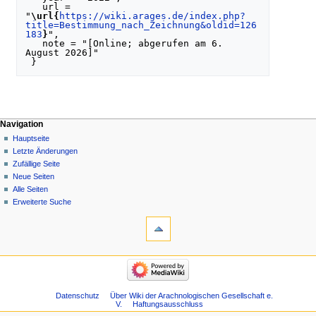
   url = 
"
\url{
https://wiki.arages.de/index.php?
title=Bestimmung_nach_Zeichnung&oldid=126
183
}
",

   note = "[Online; abgerufen am 6. 
August 2026]"

Navigation
Hauptseite
Letzte Änderungen
Zufällige Seite
Neue Seiten
Alle Seiten
Erweiterte Suche
Datenschutz
Über Wiki der Arachnologischen Gesellschaft e.
V.
Haftungsausschluss