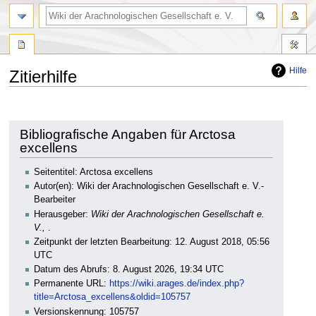
Hilfe
Zitierhilfe
Zur
Zur
Navigation
Suche
springen
springen
Bibliografische Angaben für Arctosa
excellens
Seitentitel: Arctosa excellens
Autor(en): Wiki der Arachnologischen Gesellschaft e. V.-
Bearbeiter
Herausgeber:
Wiki der Arachnologischen Gesellschaft e.
V.,
.
Zeitpunkt der letzten Bearbeitung: 12. August 2018, 05:56
UTC
Datum des Abrufs: 8. August 2026, 19:34 UTC
Permanente URL:
https://wiki.arages.de/index.php?
title=Arctosa_excellens&oldid=105757
Versionskennung: 105757