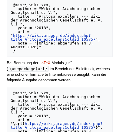
 @misc{ wiki:xxx,

   author = "Wiki der Arachnologischen 
Gesellschaft e. V.",

   title = "Arctosa excellens --- Wiki 
der Arachnologischen Gesellschaft e. V.
{,} ",

   year = "2018",

   url = 
"
https://wiki.arages.de/index.php?
title=Arctosa_excellens&oldid=105757
",

   note = "[Online; abgerufen am 8. 
August 2026]"

Bei Benutzung der
LaTeX
-Moduls „url“
\usepackage{url}
(
im Bereich der Einleitung), welches
eine schöner formatierte Internetadresse ausgibt, kann die
folgende Ausgabe genommen werden:
 @misc{ wiki:xxx,

   author = "Wiki der Arachnologischen 
Gesellschaft e. V.",

   title = "Arctosa excellens --- Wiki 
der Arachnologischen Gesellschaft e. V.
{,} ",

   year = "2018",

   url = 
"
\url{
https://wiki.arages.de/index.php?
title=Arctosa_excellens&oldid=105757
}
",

   note = "[Online; abgerufen am 8. 