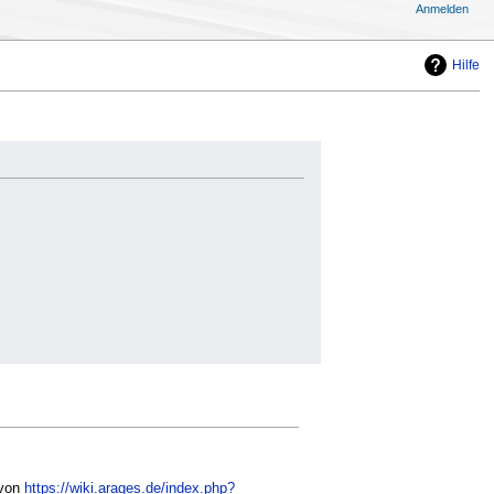
Anmelden
Hilfe
 von
https://wiki.arages.de/index.php?