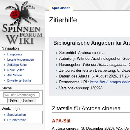
Spezialseite
Zitierhilfe
Zur
Zur
Bibliografische Angaben für Ar
Navigation
Suche
Navigation
springen
springen
Seitentitel: Arctosa cinerea
Hauptseite
Autor(en): Wiki der Arachnologischen Gese
Letzte Änderungen
Herausgeber:
Wiki der Arachnologischen G
Zufällige Seite
Neue Seiten
Zeitpunkt der letzten Bearbeitung: 8. De
Alle Seiten
Datum des Abrufs: 6. August 2026, 17:28
Erweiterte Suche
Permanente URL:
https://wiki.arages.de
Versionskennung: 130998
Suche
Zitatstile für Arctosa cinerea
Werkzeuge
Spezialseiten
Druckversion
APA-Stil
Arctosa cinerea. (8. Dezember 2023).
Wiki der