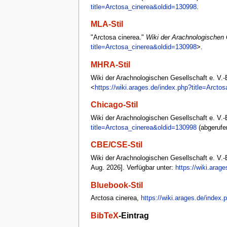
title=Arctosa_cinerea&oldid=130998
.
MLA-Stil
"Arctosa cinerea."
Wiki der Arachnologischen 
title=Arctosa_cinerea&oldid=130998
>.
MHRA-Stil
Wiki der Arachnologischen Gesellschaft e. V.-B
<
https://wiki.arages.de/index.php?title=Arct
Chicago-Stil
Wiki der Arachnologischen Gesellschaft e. V.-
title=Arctosa_cinerea&oldid=130998
(abgerufe
CBE/CSE-Stil
Wiki der Arachnologischen Gesellschaft e. V.-B
Aug. 2026]. Verfügbar unter:
https://wiki.arag
Bluebook-Stil
Arctosa cinerea,
https://wiki.arages.de/index
BibTeX
-Eintrag