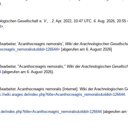
4
.
logischen Gesellschaft e. V.,
. 2. Apr. 2022, 10:47 UTC. 6. Aug. 2026, 20:55 
4
>.
earbeiter, 'Acanthocreagris nemoralis',
Wiki der Arachnologischen Gesellschaf
thocreagris_nemoralis&oldid=126644
> [abgerufen am 6. August 2026]
Bearbeiter, "Acanthocreagris nemoralis,"
Wiki der Arachnologischen Gesellscha
4
(abgerufen am 6. August 2026).
earbeiter. Acanthocreagris nemoralis [Internet]. Wiki der Arachnologischen Ge
s://wiki.arages.de/index.php?title=Acanthocreagris_nemoralis&oldid=126644
.
es.de/index.php?title=Acanthocreagris_nemoralis&oldid=126644
(abgerufen am 