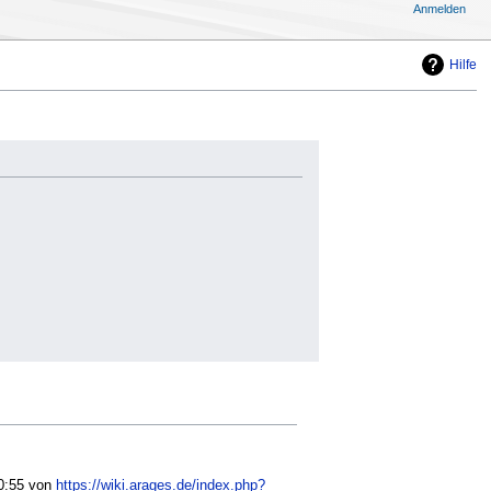
Anmelden
Hilfe
20:55 von
https://wiki.arages.de/index.php?