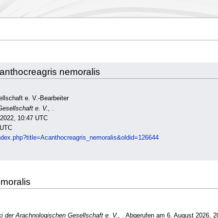
canthocreagris nemoralis
llschaft e. V.-Bearbeiter
esellschaft e. V.,
.
l 2022, 10:47 UTC
 UTC
/index.php?title=Acanthocreagris_nemoralis&oldid=126644
emoralis
i der Arachnologischen Gesellschaft e. V.,
. Abgerufen am 6. August 2026, 