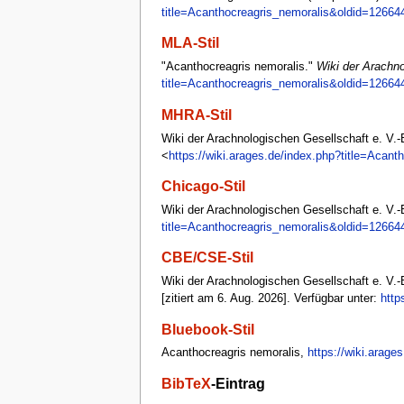
title=Acanthocreagris_nemoralis&oldid=12664
MLA-Stil
"Acanthocreagris nemoralis."
Wiki der Arachno
title=Acanthocreagris_nemoralis&oldid=12664
MHRA-Stil
Wiki der Arachnologischen Gesellschaft e. V.-B
<
https://wiki.arages.de/index.php?title=Acan
Chicago-Stil
Wiki der Arachnologischen Gesellschaft e. V.-
title=Acanthocreagris_nemoralis&oldid=12664
CBE/CSE-Stil
Wiki der Arachnologischen Gesellschaft e. V.-B
[zitiert am 6. Aug. 2026]. Verfügbar unter:
http
Bluebook-Stil
Acanthocreagris nemoralis,
https://wiki.arag
BibTeX
-Eintrag