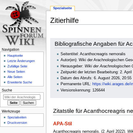
Spezialseite
Zitierhilfe
Zur
Zur
Bibliografische Angaben für A
Navigation
Suche
Navigation
springen
springen
Seitentitel: Acanthocreagris nemoralis
Hauptseite
Autor(en): Wiki der Arachnologischen Gese
Letzte Änderungen
Herausgeber:
Wiki der Arachnologischen G
Zufällige Seite
Neue Seiten
Zeitpunkt der letzten Bearbeitung: 2. Apri
Alle Seiten
Datum des Abrufs: 6. August 2026, 20:55
Erweiterte Suche
Permanente URL:
https://wiki.arages.de
Versionskennung: 126644
Suche
Zitatstile für Acanthocreagris n
Werkzeuge
Spezialseiten
Druckversion
APA-Stil
Acanthocreagris nemoralis. (2. April 2022).
Wik