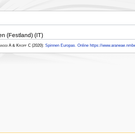
ien (Festland) (IT)
änggi A & Kropf C
(2020):
Spinnen Europas. Online https://www.araneae.nmbe