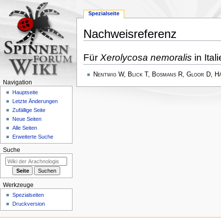
Spezialseite
Nachweisreferenz
Zur
Zur
Für
Xerolycosa nemoralis
in Ital
Navigation
Suche
springen
springen
Nentwig W, Blick T, Bosmans R, Gloor D, H
Navigation
Hauptseite
Letzte Änderungen
Zufällige Seite
Neue Seiten
Alle Seiten
Erweiterte Suche
Suche
Werkzeuge
Spezialseiten
Druckversion