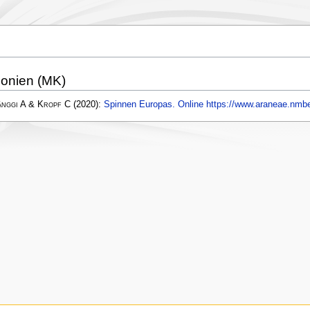
onien (MK)
änggi A & Kropf C
(2020):
Spinnen Europas. Online https://www.araneae.nmbe