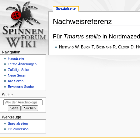
Spezialseite
Nachweisreferenz
Zur
Zur
Für
Tmarus stellio
in Nordmazed
Navigation
Suche
springen
springen
Nentwig W, Blick T, Bosmans R, Gloor D, H
Navigation
Hauptseite
Letzte Änderungen
Zufällige Seite
Neue Seiten
Alle Seiten
Erweiterte Suche
Suche
Werkzeuge
Spezialseiten
Druckversion