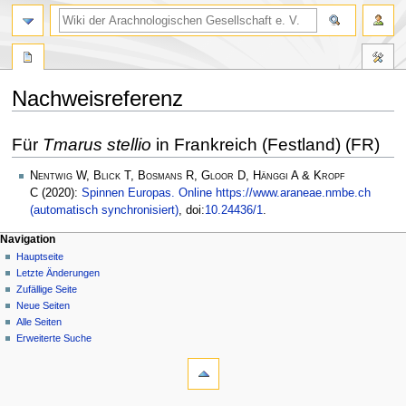
Nachweisreferenz
Zur
Zur
Für
Tmarus stellio
in Frankreich (Festland) (FR)
Navigation
Suche
springen
springen
Nentwig W, Blick T, Bosmans R, Gloor D, Hänggi A & Kropf
C
(2020):
Spinnen Europas. Online https://www.araneae.nmbe.ch
(automatisch synchronisiert)
, doi:
10.24436/1
.
Navigation
Hauptseite
Letzte Änderungen
Zufällige Seite
Neue Seiten
Alle Seiten
Erweiterte Suche