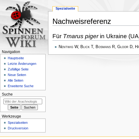
Spezialseite
Nachweisreferenz
Zur
Zur
Für
Tmarus piger
in Ukraine (UA
Navigation
Suche
springen
springen
Nentwig W, Blick T, Bosmans R, Gloor D, H
Navigation
Hauptseite
Letzte Änderungen
Zufällige Seite
Neue Seiten
Alle Seiten
Erweiterte Suche
Suche
Werkzeuge
Spezialseiten
Druckversion