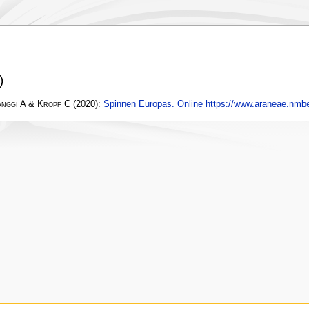
)
änggi A & Kropf C
(2020):
Spinnen Europas. Online https://www.araneae.nmbe