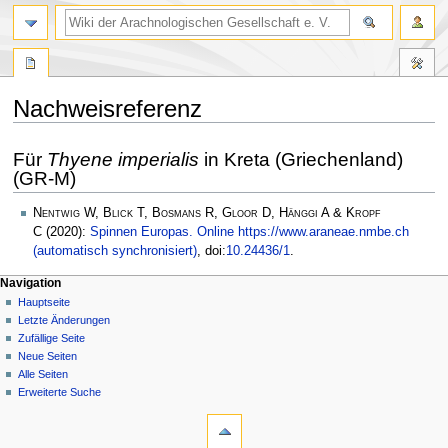
Nachweisreferenz
Zur
Zur
Für
Thyene imperialis
in Kreta (Griechenland)
Navigation
Suche
(GR-M)
springen
springen
Nentwig W, Blick T, Bosmans R, Gloor D, Hänggi A & Kropf
C
(2020):
Spinnen Europas. Online https://www.araneae.nmbe.ch
(automatisch synchronisiert)
, doi:
10.24436/1
.
Navigation
Hauptseite
Letzte Änderungen
Zufällige Seite
Neue Seiten
Alle Seiten
Erweiterte Suche