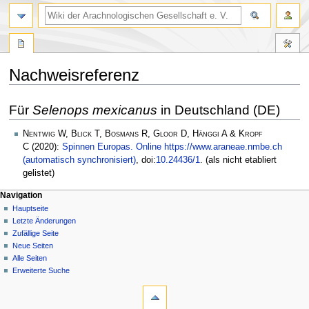
Nachweisreferenz
Zur
Zur
Für
Selenops mexicanus
in Deutschland (DE)
Navigation
Suche
springen
springen
Nentwig W, Blick T, Bosmans R, Gloor D, Hänggi A & Kropf
C
(2020):
Spinnen Europas. Online https://www.araneae.nmbe.ch
(automatisch synchronisiert)
, doi:
10.24436/1
. (als nicht etabliert
gelistet)
Navigation
Hauptseite
Letzte Änderungen
Zufällige Seite
Neue Seiten
Alle Seiten
Erweiterte Suche