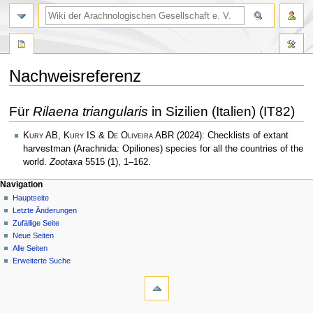
Nachweisreferenz
Zur
Zur
Für
Rilaena triangularis
in Sizilien (Italien) (IT82)
Navigation
Suche
springen
springen
Kury AB, Kury IS & De Oliveira ABR
(2024): Checklists of extant
harvestman (Arachnida: Opiliones) species for all the countries of the
world.
Zootaxa
5515 (1), 1–162.
Navigation
Hauptseite
Letzte Änderungen
Zufällige Seite
Neue Seiten
Alle Seiten
Erweiterte Suche