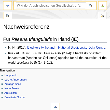
Nachweisreferenz
Zur
Zur
Für
Rilaena triangularis
in Irland (IE)
Navigation
Suche
springen
springen
N. N.
(2018):
Biodiversity Ireland – National Biodiversity Data Centre
.
Kury AB, Kury IS & De Oliveira ABR
(2024): Checklists of extant
harvestman (Arachnida: Opiliones) species for all the countries of the
world.
Zootaxa
5515 (1), 1–162.
Navigation
Hauptseite
Letzte Änderungen
Zufällige Seite
Neue Seiten
Alle Seiten
Erweiterte Suche